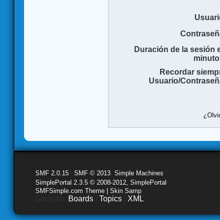
Usuari
Contraseñ
Duración de la sesión 
minuto
Recordar siemp
Usuario/Contraseñ
¿Olvi
SMF 2.0.15
|
SMF © 2013
,
Simple Machines
SimplePortal 2.3.5 © 2008-2012, SimplePortal
SMFSimple.com Theme | Skin Samp
Sitemap:
Boards
|
Topics
|
XML