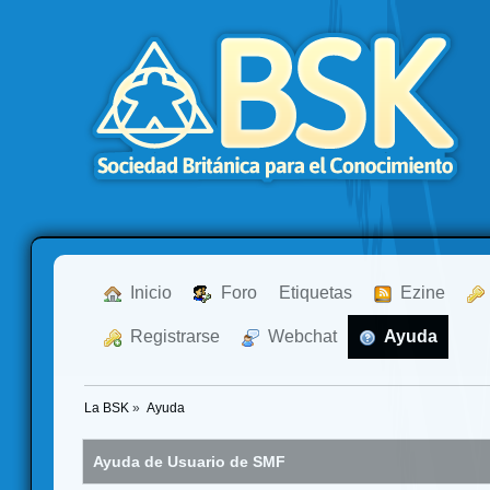
  Inicio
  Foro
Etiquetas
  Ezine
  Registrarse
  Webchat
  Ayuda
La BSK
»
Ayuda
Ayuda de Usuario de SMF