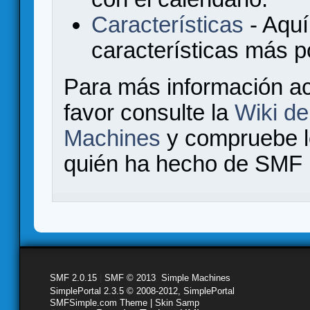
Características
- Aquí
características más 
Para más información a
favor consulte la
Wiki d
Machines
y compruebe 
quién ha hecho de SMF l
SMF 2.0.15
|
SMF © 2013
,
Simple Machines
SimplePortal 2.3.5 © 2008-2012, SimplePortal
SMFSimple.com Theme | Skin Samp