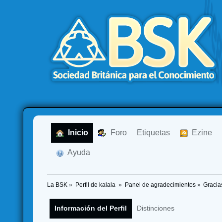
  Inicio
  Foro
Etiquetas
  Ezine
  Ayuda
La BSK
»
Perfil de kalala 
»
Panel de agradecimientos
»
Gracia
Información del Perfil
Distinciones