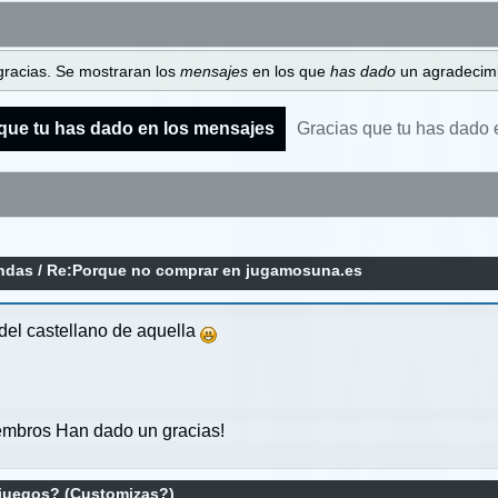
gracias. Se mostraran los
mensajes
en los que
has dado
un agradecimi
que tu has dado en los mensajes
Gracias que tu has dado 
endas
/
Re:Porque no comprar en jugamosuna.es
 del castellano de aquella
mbros Han dado un gracias!
 juegos? (Customizas?)