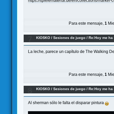
https://spielematerial.de/en/collections/mark
Para este mensaje,
1
Mie
7
KIOSKO
/
Sesiones de juego
/
Re:Hoy me ha d
La leche, parece un capítulo de The Walking D
Para este mensaje,
1
Mie
8
KIOSKO
/
Sesiones de juego
/
Re:Hoy me ha d
Al sherman sólo le falta el disparar pintura