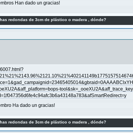
mbros Han dado un gracias!
has redondas de 3cm de plástico o madera , dónde?
66007.html?
21%21%2143.96%2121.10%21%402141149b1775157514674
e=1&gad_campaignid=23465405014&gbraid=0AAAABClxYHR
eXU2A&aff_platform=bops-tool&sk=_ooeXU2A&aff_trace_ke
=1f047356d6fe4c94afc3b6a43148a783&afSmartRedirect=y
mbro Ha dado un gracias!
has redondas de 3cm de plástico o madera , dónde?