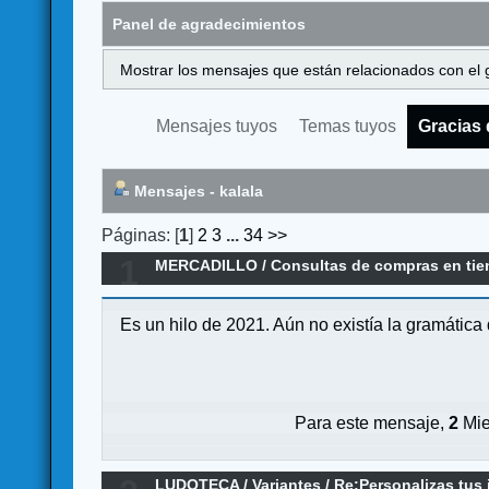
Panel de agradecimientos
Mostrar los mensajes que están relacionados con el 
Mensajes tuyos
Temas tuyos
Gracias 
Mensajes - kalala
Páginas: [
1
]
2
3
...
34
>>
1
MERCADILLO
/
Consultas de compras en ti
Es un hilo de 2021. Aún no existía la gramática
Para este mensaje,
2
Mie
LUDOTECA
/
Variantes
/
Re:Personalizas tus