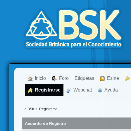
  Inicio
  Foro
Etiquetas
  Ezine
  Registrarse
  Webchat
  Ayuda
La BSK
»
Registrarse
Acuerdo de Registro