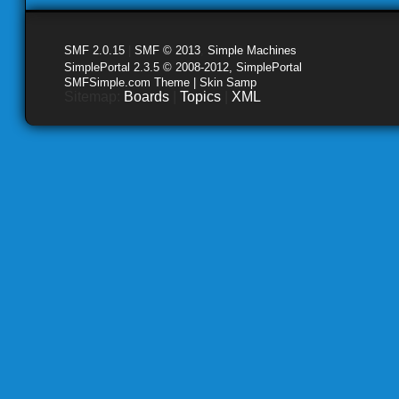
SMF 2.0.15
|
SMF © 2013
,
Simple Machines
SimplePortal 2.3.5 © 2008-2012, SimplePortal
SMFSimple.com Theme | Skin Samp
Sitemap:
Boards
|
Topics
|
XML