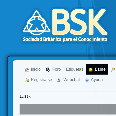
  Inicio
  Foro
Etiquetas
  Ezine
  Registrarse
  Webchat
  Ayuda
La BSK