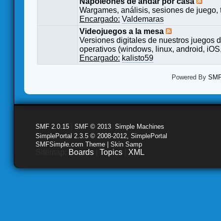
Napoleones de andar por casa
Wargames, análisis, sesiones de juego, 
Encargado:
Valdemaras
Videojuegos a la mesa
Versiones digitales de nuestros juegos d
operativos (windows, linux, android, iOS,
Encargado:
kalisto59
Powered By
SMF 
SMF 2.0.15
|
SMF © 2013
,
Simple Machines
SimplePortal 2.3.5 © 2008-2012, SimplePortal
SMFSimple.com Theme | Skin Samp
Sitemap:
Boards
|
Topics
|
XML