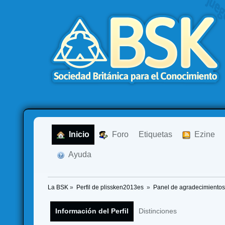
  Inicio
  Foro
Etiquetas
  Ezine
  Ayuda
La BSK
»
Perfil de plissken2013es 
»
Panel de agradecimientos
Información del Perfil
Distinciones