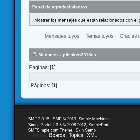
Panel de agradecimientos
Mostrar los mensajes que están relacionados con el 
Mensajes tuyos
Temas tuyos
Gracias 
Mensajes - plissken2013es
Páginas: [
1
]
Páginas: [
1
]
SMF 2.0.15
|
SMF © 2013
,
Simple Machines
SimplePortal 2.3.5 © 2008-2012, SimplePortal
SMFSimple.com Theme | Skin Samp
Sitemap:
Boards
|
Topics
|
XML