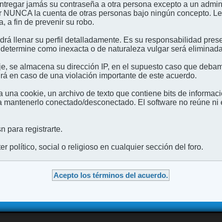
entregar jamás su contraseña a otra persona excepto a un admini
usar NUNCA la cuenta de otras personas bajo ningún concep
 a fin de prevenir su robo.
odrá llenar su perfil detalladamente. Es su responsabilidad pres
 determine como inexacta o de naturaleza vulgar será eliminada,
e, se almacena su dirección IP, en el supuesto caso que debamo
irá en caso de una violación importante de este acuerdo.
 una cookie, un archivo de texto que contiene bits de informac
mantenerlo conectado/desconectado. El software no reúne ni en
 para registrarte.
 político, social o religioso en cualquier sección del foro.