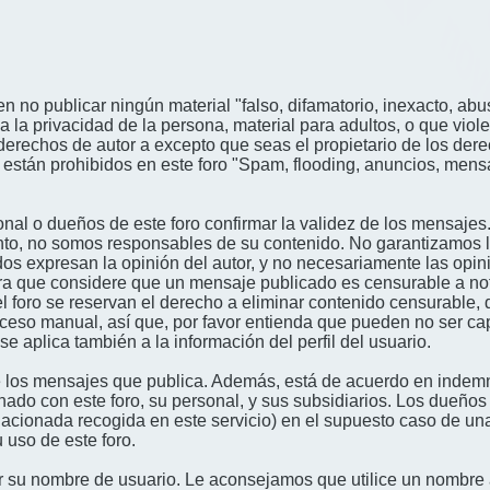
n no publicar ningún material "falso, difamatorio, inexacto, abus
a privacidad de la persona, material para adultos, o que viole
derechos de autor a excepto que seas el propietario de los der
én están prohibidos en este foro "Spam, flooding, anuncios, me
nal o dueños de este foro confirmar la validez de los mensajes
nto, no somos responsables de su contenido. No garantizamos la 
s expresan la opinión del autor, y no necesariamente las opini
era que considere que un mensaje publicado es censurable a noti
l foro se reservan el derecho a eliminar contenido censurable, 
oceso manual, así que, por favor entienda que pueden no ser c
se aplica también a la información del perfil del usuario.
 los mensajes que publica. Además, está de acuerdo en indemni
onado con este foro, su personal, y sus subsidiarios. Los dueños
relacionada recogida en este servicio) en el supuesto caso de u
 uso de este foro.
gir su nombre de usuario. Le aconsejamos que utilice un nombr