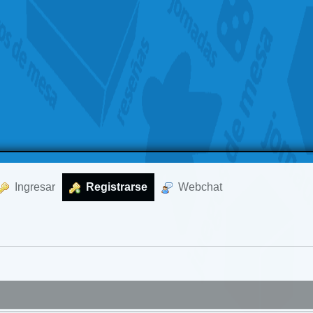
  Ingresar
  Registrarse
  Webchat