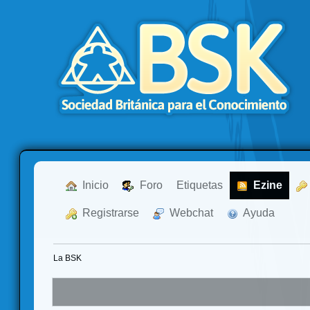
  Inicio
  Foro
Etiquetas
  Ezine
  Registrarse
  Webchat
  Ayuda
La BSK