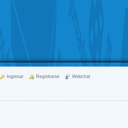
  Ingresar
  Registrarse
  Webchat