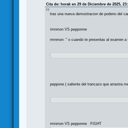
Cita de: horak en 29 de Diciembre de 2025, 23:
tras una nueva demostracion de poderio del c
rmnmon VS pepponne
rmnmon: " o cuando te presentas al examen a
peppone ( saliente del trancazo que arrastra m
rmnmon VS pepponne FIGHT