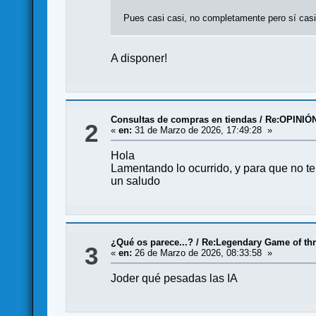
Pues casi casi, no completamente pero sí casi 
A disponer!
Consultas de compras en tiendas
/
Re:OPINIÓ
2
«
en:
31 de Marzo de 2026, 17:49:28 »
Hola
Lamentando lo ocurrido, y para que no t
un saludo
¿Qué os parece...?
/
Re:Legendary Game of th
3
«
en:
26 de Marzo de 2026, 08:33:58 »
Joder qué pesadas las IA