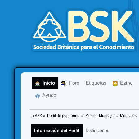
  Inicio
  Foro
Etiquetas
  Ezine
  Ayuda
La BSK
»
Perfil de pepponne 
»
Mostrar Mensajes
»
Mensajes
Información del Perfil
Distinciones