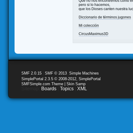
Que no nos encontremos como e
pero si lo hacemos,
que los Dioses canten nuestra lu
Diccionario de términos jugones
Mi colección
CircusMaximus3D
SMF 2.0.15
|
SMF © 2013
,
Simple Machines
SimplePortal 2.3.5 © 2008-2012, SimplePortal
SMFSimple.com Theme | Skin Samp
Sitemap:
Boards
|
Topics
|
XML