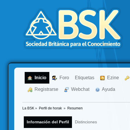
  Inicio
  Foro
Etiquetas
  Ezine
  Registrarse
  Webchat
  Ayuda
La BSK
»
Perfil de horak 
»
Resumen
Información del Perfil
Distinciones