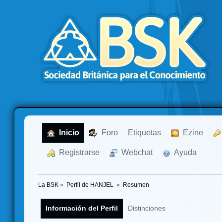
  Inicio
  Foro
Etiquetas
  Ezine
  Registrarse
  Webchat
  Ayuda
La BSK
»
Perfil de HANJEL 
»
Resumen
Información del Perfil
Distinciones