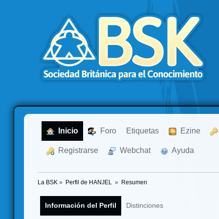
  Inicio
  Foro
Etiquetas
  Ezine
  Registrarse
  Webchat
  Ayuda
La BSK
»
Perfil de HANJEL 
»
Resumen
Información del Perfil
Distinciones