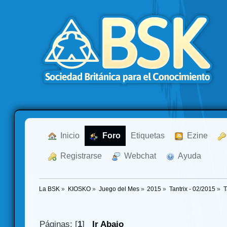
  Inicio
  Foro
Etiquetas
  Ezine
  Registrarse
  Webchat
  Ayuda
La BSK
»
KIOSKO
»
Juego del Mes
»
2015
»
Tantrix - 02/2015
»
T
Páginas: [
1
]
Ir Abajo