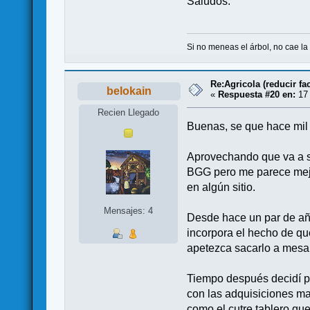
Saludos.
Si no meneas el árbol, no cae la 
Re:Agricola (reducir fac
belokain
«
Respuesta #20 en:
17 
Recien Llegado
Buenas, se que hace mil q
Aprovechando que va a sal
BGG pero me parece mejor
en algún sitio.
Mensajes: 4
Desde hace un par de año
incorpora el hecho de qu
apetezca sacarlo a mesa 
Tiempo después decidí pr
con las adquisiciones ma
como el cutre tablero que