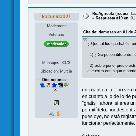
Re:Agricola (reducir fac
kalamidad21
«
Respuesta #19 en:
01 
Moderador
Cita de: damosan en 01 de A
Veterano
¿ Que tal los que habéis pr
1) ¿ Se ponen diferente n
Mensajes: 8073
2) Sobre poner precio extr
ese extra con algún materi
Ubicación: Murcia
Distinciones
en cuanto a la 1 no veo 
en cuanto a lo de lo de p
"gratis", ahora, si eres 
permitírtelo, puedes entr
pues oye, no está regist
funcionar perfectamente.