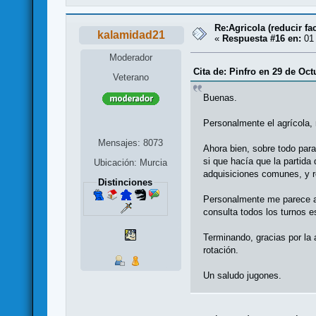
Re:Agricola (reducir fac
kalamidad21
«
Respuesta #16 en:
01 
Moderador
Cita de: Pinfro en 29 de Oct
Veterano
Buenas.
Personalmente el agrícola,
Mensajes: 8073
Ahora bien, sobre todo para
si que hacía que la partida
Ubicación: Murcia
adquisiciones comunes, y r
Distinciones
Personalmente me parece alg
consulta todos los turnos e
Terminando, gracias por la
rotación.
Un saludo jugones.