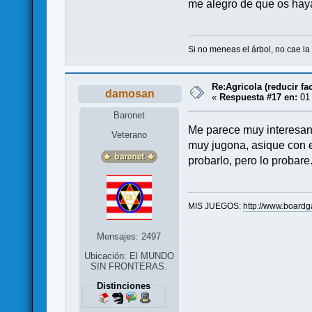
me alegro de que os hay
Si no meneas el árbol, no cae la 
Re:Agricola (reducir fac
damosan
«
Respuesta #17 en:
01 
Baronet
Me parece muy interesant
Veterano
muy jugona, asique con e
probarlo, pero lo probare
MIS JUEGOS:
http://www.board
Mensajes: 2497
Ubicación: El MUNDO
SIN FRONTERAS.
Distinciones