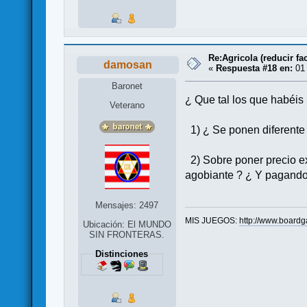
Re:Agricola (reducir fac
damosan
«
Respuesta #18 en:
01 
Baronet
¿ Que tal los que habéis
Veterano
1) ¿ Se ponen diferente
2) Sobre poner precio ex
agobiante ? ¿ Y pagando 
Mensajes: 2497
MIS JUEGOS:
http://www.board
Ubicación: El MUNDO
SIN FRONTERAS.
Distinciones