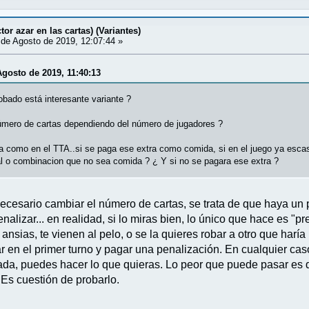
tor azar en las cartas) (Variantes)
de Agosto de 2019, 12:07:44 »
gosto de 2019, 11:40:13
obado está interesante variante ?
úmero de cartas dependiendo del número de jugadores ?
a como en el TTA..si se paga ese extra como comida, si en el juego ya esc
al o combinacion que no sea comida ? ¿ Y si no se pagara ese extra ?
necesario cambiar el número de cartas, se trata de que haya un 
enalizar... en realidad, si lo miras bien, lo único que hace es "p
un ansias, te vienen al pelo, o se la quieres robar a otro que ha
ar en el primer turno y pagar una penalización. En cualquier cas
rada, puedes hacer lo que quieras. Lo peor que puede pasar es q
 Es cuestión de probarlo.