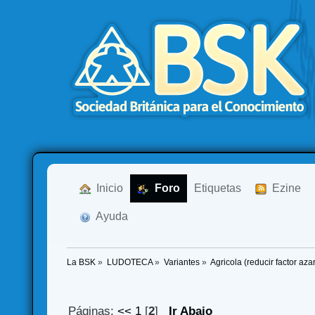
  Inicio
  Foro
Etiquetas
  Ezine
  Ayuda
La BSK
»
LUDOTECA
»
Variantes
»
Agricola (reducir factor aza
Páginas:
<<
1
[
2
]
Ir Abajo