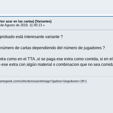
tor azar en las cartas) (Variantes)
de Agosto de 2019, 11:40:13 »
 probado está interesante variante ?
 número de cartas dependiendo del número de jugadores ?
tra como en el TTA..si se paga ese extra como comida, si en 
ese extra con algún material o combinacion que no sea comida 
gamegeek.com/collection/user/elmago?gallery=large&own=1ff=1