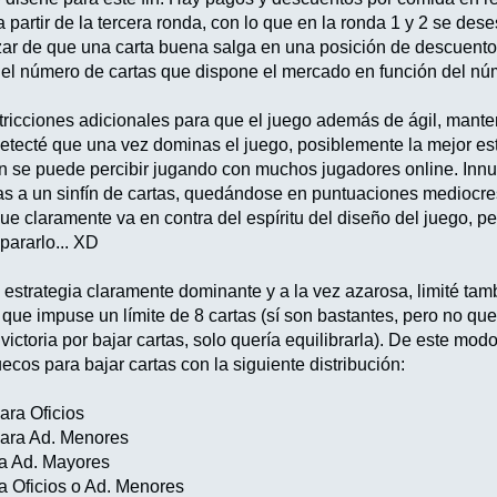
 partir de la tercera ronda, con lo que en la ronda 1 y 2 se de
zar de que una carta buena salga en una posición de descuento
r el número de cartas que dispone el mercado en función del nú
ricciones adicionales para que el juego además de ágil, manten
detecté que una vez dominas el juego, posiblemente la mejor es
n se puede percibir jugando con muchos jugadores online. Innu
as a un sinfín de cartas, quedándose en puntuaciones mediocre
e claramente va en contra del espíritu del diseño del juego, per
pararlo... XD
a estrategia claramente dominante y a la vez azarosa, limité ta
 que impuse un límite de 8 cartas (sí son bastantes, pero no que
ctoria por bajar cartas, solo quería equilibrarla). De este mod
ecos para bajar cartas con la siguiente distribución:
ara Oficios
para Ad. Menores
ra Ad. Mayores
ra Oficios o Ad. Menores