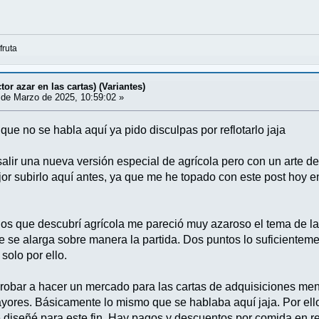
fruta
tor azar en las cartas) (Variantes)
de Marzo de 2025, 10:59:02 »
ue no se habla aquí ya pido disculpas por reflotarlo jaja
ir una nueva versión especial de agrícola pero con un arte de du
 subirlo aquí antes, ya que me he topado con este post hoy en
s que descubrí agrícola me pareció muy azaroso el tema de las 
e se alarga sobre manera la partida. Dos puntos lo suficiente
solo por ello.
obar a hacer un mercado para las cartas de adquisiciones menor
yores. Básicamente lo mismo que se hablaba aquí jaja. Por ello 
 diseñé para este fin. Hay pagos y descuentos por comida en rel