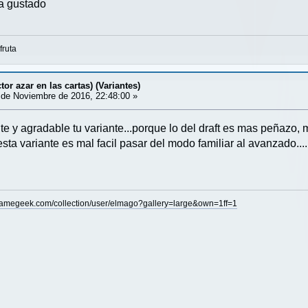
a gustado
fruta
tor azar en las cartas) (Variantes)
de Noviembre de 2016, 22:48:00 »
e y agradable tu variante...porque lo del draft es mas peñazo
sta variante es mal facil pasar del modo familiar al avanzado
.
gamegeek.com/collection/user/elmago?gallery=large&own=1ff=1