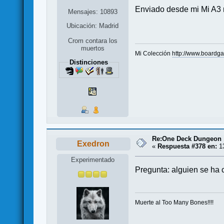
Enviado desde mi Mi A3 
Mensajes: 10893
Ubicación: Madrid
Crom contara los
muertos
Mi Colección
http://www.boardg
Distinciones
Re:One Deck Dungeon
Exedron
«
Respuesta #378 en:
13
Experimentado
Pregunta: alguien se ha 
Muerte al Too Many Bones!!!!