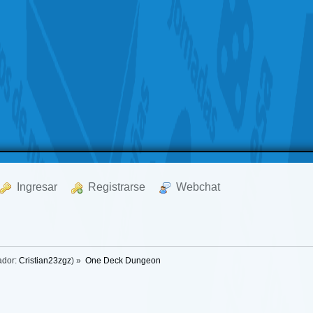
  Ingresar
  Registrarse
  Webchat
ador:
Cristian23zgz
) »
One Deck Dungeon