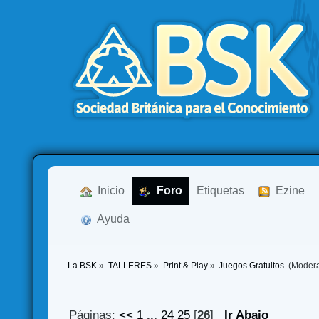
  Inicio
  Foro
Etiquetas
  Ezine
  Ayuda
La BSK
»
TALLERES
»
Print & Play
»
Juegos Gratuitos 
(Moder
Páginas:
<<
1
...
24
25
[
26
]
Ir Abajo