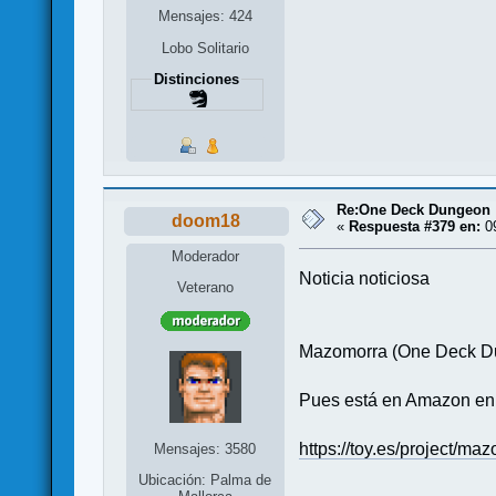
Mensajes: 424
Lobo Solitario
Distinciones
Re:One Deck Dungeon
doom18
«
Respuesta #379 en:
09
Moderador
Noticia noticiosa
Veterano
Mazomorra (One Deck Du
Pues está en Amazon 
https://toy.es/project/m
Mensajes: 3580
Ubicación: Palma de