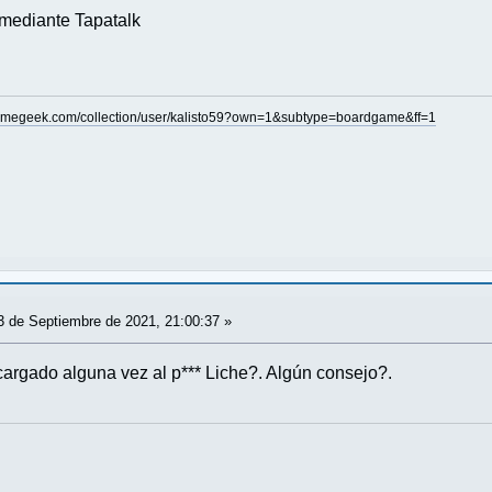
mediante Tapatalk
amegeek.com/collection/user/kalisto59?own=1&subtype=boardgame&ff=1
 de Septiembre de 2021, 21:00:37 »
cargado alguna vez al p*** Liche?. Algún consejo?.