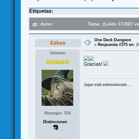
Etiquetas:
Autor
Tema: (Leído 171527 ve
One Deck Dungeon
Edhes
«
Respuesta #375 en:
10
Veterano
Gracias!
Jugar está sobrevalorado....
Mensajes: 554
Distinciones