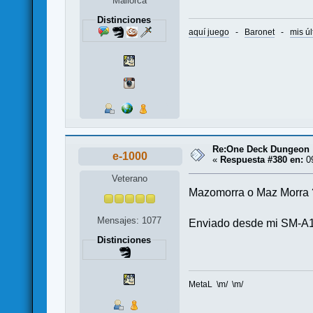
Mallorca
Distinciones
aquí juego
-
Baronet
-
mis úl
Re:One Deck Dungeon
e-1000
«
Respuesta #380 en:
09
Veterano
Mazomorra o Maz Morra ? 
Mensajes: 1077
Enviado desde mi SM-A1
Distinciones
MetaL \m/ \m/