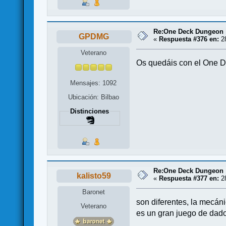
Re:One Deck Dungeon
GPDMG
«
Respuesta #376 en:
28
Veterano
Os quedáis con el One D
Mensajes: 1092
Ubicación: Bilbao
Distinciones
Re:One Deck Dungeon
kalisto59
«
Respuesta #377 en:
28
Baronet
son diferentes, la mecán
Veterano
es un gran juego de dad