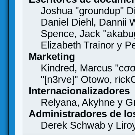
Joshua "groundup" Di
Daniel Diehl, Dannii 
Spence, Jack "akabu
Elizabeth Trainor y 
Marketing
Kindred, Marcus "cσσ
"[n3rve]" Otowo, rick
Internacionalizadores
Relyana, Akyhne y G
Administradores de lo
Derek Schwab y Liro