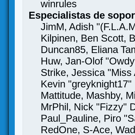
winrules
Especialistas de sopor
JimM, Adish "(F.L.A.M
Kilpinen, Ben Scott,
Duncan85, Eliana Tame
Huw, Jan-Olof "Owdy"
Strike, Jessica "Mis
Kevin "greyknight17" H
Mattitude, Mashby, Mic
MrPhil, Nick "Fizzy" 
Paul_Pauline, Piro "S
RedOne, S-Ace, Wad