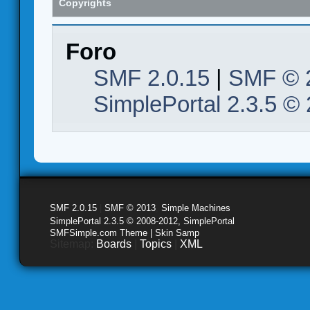
Copyrights
Foro
SMF 2.0.15
|
SMF © 
SimplePortal 2.3.5 ©
SMF 2.0.15
|
SMF © 2013
,
Simple Machines
SimplePortal 2.3.5 © 2008-2012, SimplePortal
SMFSimple.com Theme | Skin Samp
Sitemap:
Boards
|
Topics
|
XML