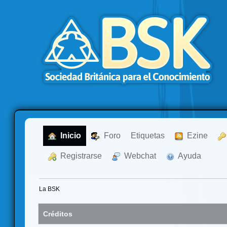
  Inicio
  Foro
Etiquetas
  Ezine
  Registrarse
  Webchat
  Ayuda
La BSK
Créditos