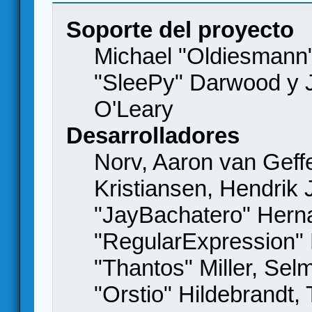
Soporte del proyecto
Michael "Oldiesmann
"SleePy" Darwood y J
O'Leary
Desarrolladores
Norv, Aaron van Geffe
Kristiansen, Hendrik
"JayBachatero" Hern
"RegularExpression"
"Thantos" Miller, Se
"Orstio" Hildebrandt,