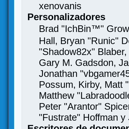
xenovanis
Personalizadores
Brad "IchBin™" Gro
Hall, Bryan "Runic" D
"Shadow82x" Blaber, 
Gary M. Gadsdon, Jas
Jonathan "vbgamer45" 
Possum, Kirby, Matt
Matthew "Labradoodle
Peter "Arantor" Spice
"Fustrate" Hoffman y
Escritores de docume