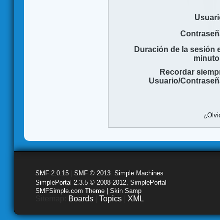
Usuari
Contraseñ
Duración de la sesión 
minuto
Recordar siemp
Usuario/Contraseñ
¿Olvi
SMF 2.0.15
|
SMF © 2013
,
Simple Machines
SimplePortal 2.3.5 © 2008-2012, SimplePortal
SMFSimple.com Theme | Skin Samp
Sitemap:
Boards
|
Topics
|
XML