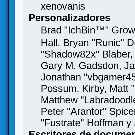
xenovanis
Personalizadores
Brad "IchBin™" Gro
Hall, Bryan "Runic" D
"Shadow82x" Blaber, 
Gary M. Gadsdon, Jas
Jonathan "vbgamer45" 
Possum, Kirby, Matt
Matthew "Labradoodle
Peter "Arantor" Spice
"Fustrate" Hoffman y
Escritores de docume