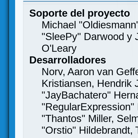
Soporte del proyecto
Michael "Oldiesmann
"SleePy" Darwood y J
O'Leary
Desarrolladores
Norv, Aaron van Geffe
Kristiansen, Hendrik
"JayBachatero" Hern
"RegularExpression"
"Thantos" Miller, Se
"Orstio" Hildebrandt,