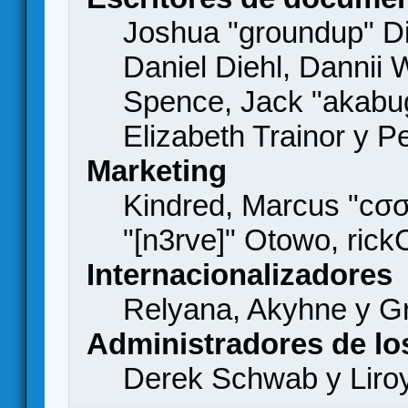
Joshua "groundup" Di
Daniel Diehl, Dannii 
Spence, Jack "akabu
Elizabeth Trainor y 
Marketing
Kindred, Marcus "cσσ
"[n3rve]" Otowo, rick
Internacionalizadores
Relyana, Akyhne y G
Administradores de lo
Derek Schwab y Liro