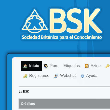
  Inicio
  Foro
Etiquetas
  Ezine
  Registrarse
  Webchat
  Ayuda
La BSK
Créditos