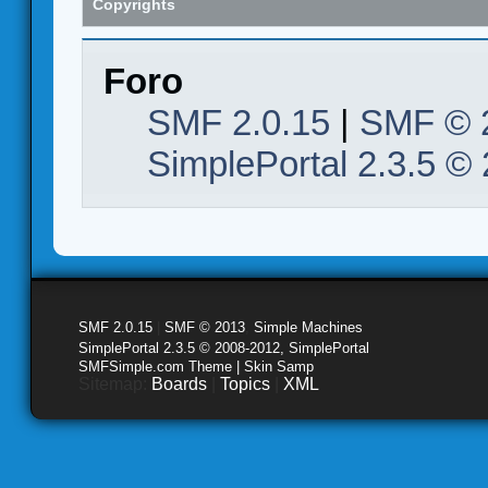
Copyrights
Foro
SMF 2.0.15
|
SMF © 
SimplePortal 2.3.5 ©
SMF 2.0.15
|
SMF © 2013
,
Simple Machines
SimplePortal 2.3.5 © 2008-2012, SimplePortal
SMFSimple.com Theme | Skin Samp
Sitemap:
Boards
|
Topics
|
XML