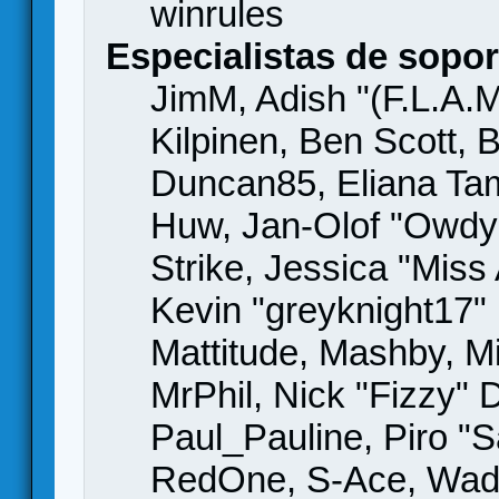
winrules
Especialistas de sopor
JimM, Adish "(F.L.A.M
Kilpinen, Ben Scott,
Duncan85, Eliana Tame
Huw, Jan-Olof "Owdy"
Strike, Jessica "Mis
Kevin "greyknight17" H
Mattitude, Mashby, Mic
MrPhil, Nick "Fizzy" 
Paul_Pauline, Piro "S
RedOne, S-Ace, Wad