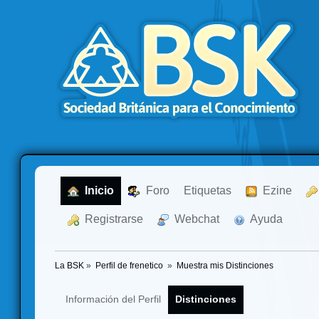
  Inicio
  Foro
Etiquetas
  Ezine
  Registrarse
  Webchat
  Ayuda
La BSK
»
Perfil de frenetico 
»
Muestra mis Distinciones
Información del Perfil
Distinciones