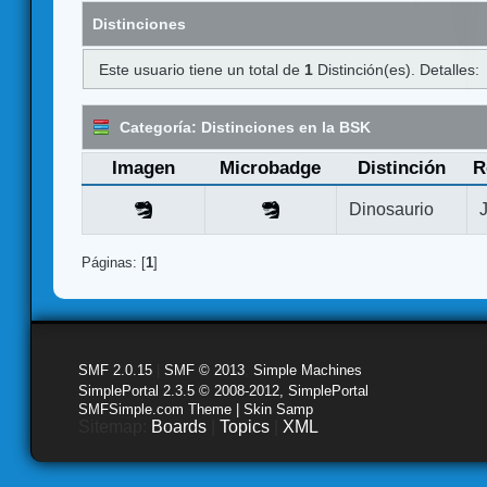
Distinciones
Este usuario tiene un total de
1
Distinción(es). Detalles:
Categoría: Distinciones en la BSK
Imagen
Microbadge
Distinción
R
Dinosaurio
Páginas: [
1
]
SMF 2.0.15
|
SMF © 2013
,
Simple Machines
SimplePortal 2.3.5 © 2008-2012, SimplePortal
SMFSimple.com Theme | Skin Samp
Sitemap:
Boards
|
Topics
|
XML