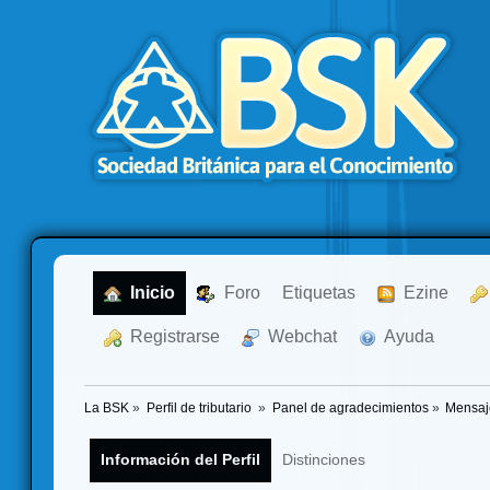
  Inicio
  Foro
Etiquetas
  Ezine
  Registrarse
  Webchat
  Ayuda
La BSK
»
Perfil de tributario 
»
Panel de agradecimientos
»
Mensaj
Información del Perfil
Distinciones