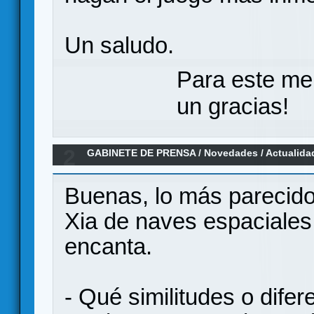
Un saludo.
Para este me
un gracias!
2
GABINETE DE PRENSA
/
Novedades / Actualida
Sandbox de la era Colonial Kickstarter 1 de Fe
Buenas, lo más parecido
Xia de naves espaciales,
encanta.
- Qué similitudes o dife