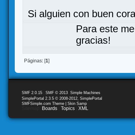
Si alguien con buen cor
Para este me
gracias!
Páginas: [
1
]
SMF 2.0.15
|
SMF © 2013
,
Simple Machines
SimplePortal 2.3.5 © 2008-2012, SimplePortal
SMFSimple.com Theme | Skin Samp
Sitemap:
Boards
|
Topics
|
XML