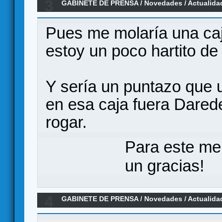
3
GABINETE DE PRENSA
/
Novedades / Actualida
CHAMPIONS, un LCG en el universo Marvel
Pues me molaría una caja
estoy un poco hartito de 
Y sería un puntazo que 
en esa caja fuera Dared
rogar.
Para este me
un gracias!
4
GABINETE DE PRENSA
/
Novedades / Actualida
LCG