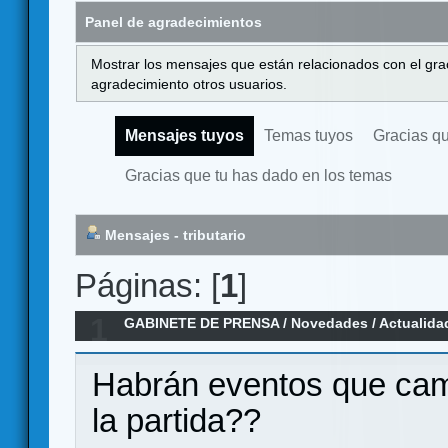
Panel de agradecimientos
Mostrar los mensajes que están relacionados con el gra
agradecimiento otros usuarios.
Mensajes tuyos
Temas tuyos
Gracias q
Gracias que tu has dado en los temas
Mensajes - tributario
Páginas: [
1
]
1
GABINETE DE PRENSA
/
Novedades / Actualida
Sandbox de la era Colonial Kickstarter 1 de Fe
Habrán eventos que cam
la partida??