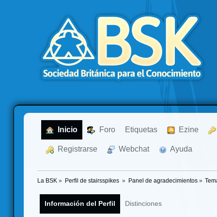
  Inicio
  Foro
Etiquetas
  Ezine
  Registrarse
  Webchat
  Ayuda
La BSK
»
Perfil de stairsspikes 
»
Panel de agradecimientos
»
Tema
Información del Perfil
Distinciones