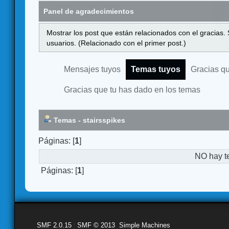
Panel de agradecimientos
Mostrar los post que están relacionados con el gracias.
usuarios. (Relacionado con el primer post.)
Mensajes tuyos
Temas tuyos
Gracias q
Gracias que tu has dado en los temas
Temas - stairsspikes
Páginas: [
1
]
NO hay t
Páginas: [
1
]
SMF 2.0.15
|
SMF © 2013
,
Simple Machines