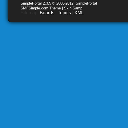
SimplePortal 2.3.5 © 2008-2012, SimplePortal
SMFSimple.com Theme | Skin Samp
Sitemap:
Boards
|
Topics
|
XML