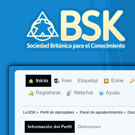
  Inicio
  Foro
Etiquetas
  Ezine
  Registrarse
  Webchat
  Ayuda
La BSK
»
Perfil de stairsspikes 
»
Panel de agradecimientos
»
Grac
Información del Perfil
Distinciones