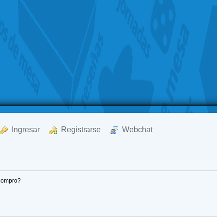
  Ingresar
  Registrarse
  Webchat
 compro?