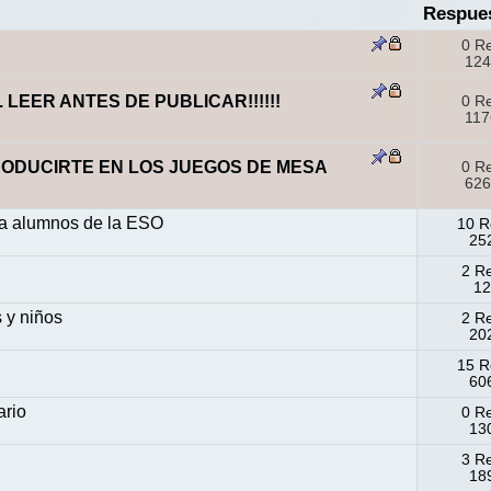
Respue
0 R
124
s. LEER ANTES DE PUBLICAR!!!!!!
0 R
117
ODUCIRTE EN LOS JUEGOS DE MESA
0 R
626
ra alumnos de la ESO
10 R
252
2 R
12
 y niños
2 R
202
15 R
606
ario
0 R
130
3 R
189