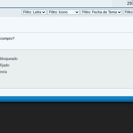
293
 compro?
bloqueado
ijado
esta