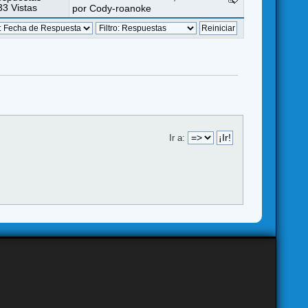
3 Vistas
por
Cody-roanoke
Ir a: