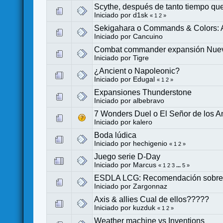
Scythe, después de tanto tiempo qu
Iniciado por
d1sk
«
1
2
»
Sekigahara o Commands & Colors: 
Iniciado por
Cancuino
Combat commander expansión Nuev
Iniciado por
Tigre
¿Ancient o Napoleonic?
Iniciado por
Edugal
«
1
2
»
Expansiones Thunderstone
Iniciado por
albebravo
7 Wonders Duel o El Señor de los An
Iniciado por
kalero
Boda lúdica
Iniciado por
hechigenio
«
1
2
»
Juego serie D-Day
Iniciado por
Marcus
«
1
2
3
...
5
»
ESDLA LCG: Recomendación sobre
Iniciado por
Zargonnaz
Axis & allies Cual de ellos?????
Iniciado por kuzduk
«
1
2
»
Weather machine vs Inventions