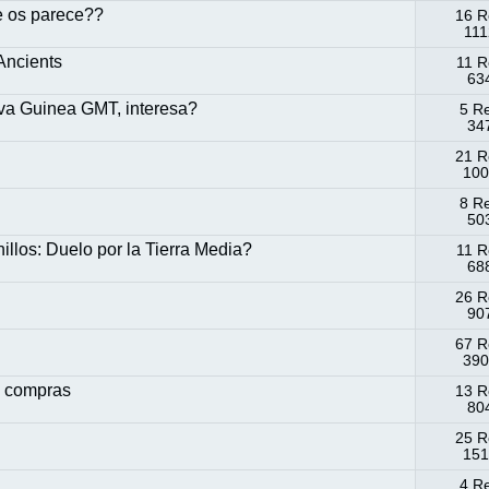
e os parece??
16 R
111
Ancients
11 R
634
a Guinea GMT, interesa?
5 R
347
21 R
100
8 R
503
illos: Duelo por la Tierra Media?
11 R
688
26 R
907
67 R
390
 compras
13 R
804
25 R
151
4 R