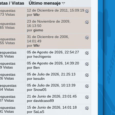
stas
/
Vistas
Último mensaje
12 de Diciembre de 2011, 15:09:19
espuestas
73 Vistas
por
Wkr
23 de Noviembre de 2009,
espuestas
16:13:50
65 Vistas
por
gixmo
31 de Diciembre de 2006,
espuestas
14:01:49
55 Vistas
por
Wkr
05 de Agosto de 2026, 22:54:27
espuestas
6 Vistas
por
hechigenio
05 de Agosto de 2026, 14:39:20
espuestas
9 Vistas
por
Ben
05 de Julio de 2026, 21:25:13
espuestas
6 Vistas
por
kesulin
05 de Julio de 2026, 10:13:39
espuestas
4 Vistas
por
Snow05
21 de Junio de 2026, 23:01:45
espuestas
7 Vistas
por
davidcaso89
15 de Junio de 2026, 14:01:18
espuestas
1 Vistas
por
SaLaS