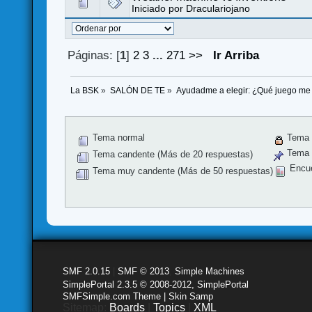
Iniciado por
Draculariojano
Páginas: [
1
]
2
3
...
271
>>
Ir Arriba
La BSK
»
SALÓN DE TE
»
Ayudadme a elegir: ¿Qué juego me
Tema normal
Tema 
Tema f
Tema candente (Más de 20 respuestas)
Encu
Tema muy candente (Más de 50 respuestas)
SMF 2.0.15
|
SMF © 2013
,
Simple Machines
SimplePortal 2.3.5 © 2008-2012, SimplePortal
SMFSimple.com Theme | Skin Samp
Sitemap:
Boards
|
Topics
|
XML