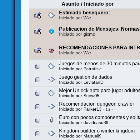
Asunto
/
Iniciado por
Estimado besequero:
Iniciado por
Wkr
Publicacion de Mensajes: Norma
Iniciado por
gixmo
RECOMENDACIONES PARA INTR
Iniciado por
Wkr
Juegos de menos de 30 minutos pa
Iniciado por
Patrafisic
Juego gestión de dados
Iniciado por
LeviatanD
Mejor Unlock apto para jugar adultos
Iniciado por
Snow05
Recomendacion dungeon crawler
Iniciado por
Parker13
«
1
2
»
Euro con pocos componentes y solit
Iniciado por
davidcaso89
Kingdom builder o winter kingdom
Iniciado por
ManuelK