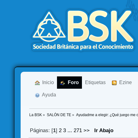
  Inicio
  Foro
Etiquetas
  Ezine
  Ayuda
La BSK
»
SALÓN DE TE
»
Ayudadme a elegir: ¿Qué juego me
Páginas: [
1
]
2
3
...
271
>>
Ir Abajo