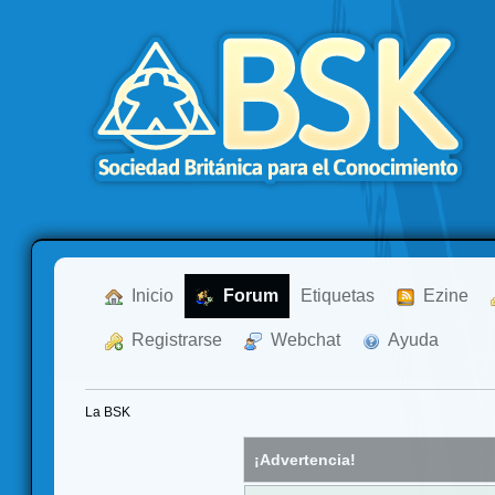
  Inicio
  Forum
Etiquetas
  Ezine
  Registrarse
  Webchat
  Ayuda
La BSK
¡Advertencia!