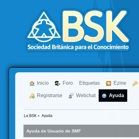
  Inicio
  Foro
Etiquetas
  Ezine
  Registrarse
  Webchat
  Ayuda
La BSK
»
Ayuda
Ayuda de Usuario de SMF