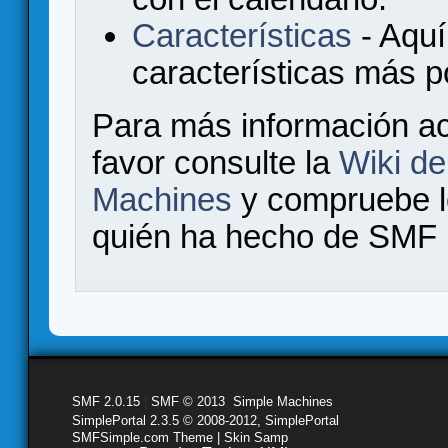
Características
- Aquí
características más 
Para más información a
favor consulte la
Wiki d
Machines
y compruebe 
quién ha hecho de SMF l
SMF 2.0.15
|
SMF © 2013
,
Simple Machines
SimplePortal 2.3.5 © 2008-2012, SimplePortal
SMFSimple.com Theme | Skin Samp