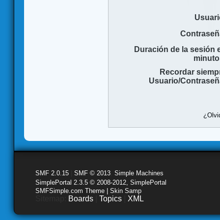
Usuari
Contraseñ
Duración de la sesión 
minuto
Recordar siemp
Usuario/Contraseñ
¿Olvi
SMF 2.0.15
|
SMF © 2013
,
Simple Machines
SimplePortal 2.3.5 © 2008-2012, SimplePortal
SMFSimple.com Theme | Skin Samp
Sitemap:
Boards
|
Topics
|
XML