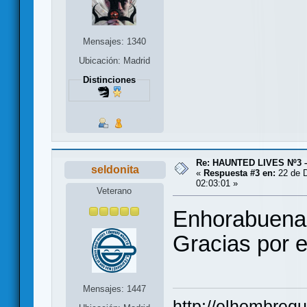
Mensajes: 1340
Ubicación: Madrid
Distinciones
Re: HAUNTED LIVES Nº3 
seldonita
«
Respuesta #3 en:
22 de D
02:03:01 »
Veterano
Enhorabuena 
Gracias por 
Mensajes: 1447
http://elhombreq