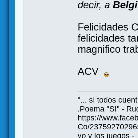
decir, a
Belg
Felicidades 
felicidades t
magnifico tra
ACV
"... si todos cue
.Poema "SI" - Ru
https://www.fac
Co/23759270296
yo y los juegos -