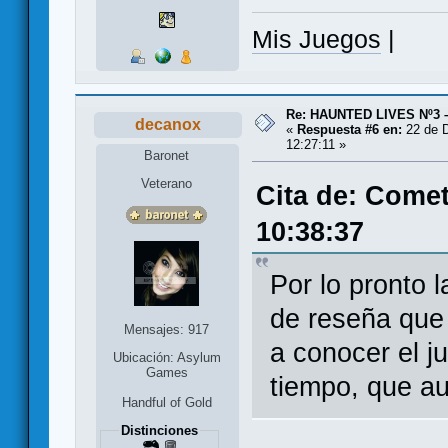
Mis Juegos
|
Re: HAUNTED LIVES Nº3 
decanox
«
Respuesta #6 en:
22 de D
12:27:11 »
Baronet
Veterano
Cita de: Comet
10:38:37
Por lo pronto 
de reseña que
Mensajes: 917
a conocer el j
Ubicación: Asylum
Games
tiempo, que au
Handful of Gold
Distinciones