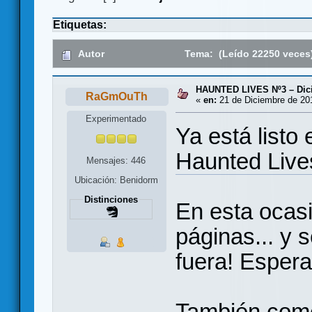
Etiquetas:
Autor
Tema: (Leído 22250 veces
HAUNTED LIVES Nº3 – Dic
RaGmOuTh
«
en:
21 de Diciembre de 201
Experimentado
Ya está listo
Haunted Live
Mensajes: 446
Ubicación: Benidorm
Distinciones
En esta ocasi
páginas... y 
fuera! Esper
También come