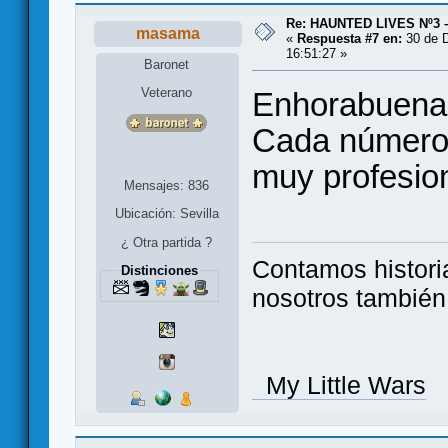
Re: HAUNTED LIVES Nº3 
masama
«
Respuesta #7 en:
30 de D
16:51:27 »
Baronet
Veterano
Enhorabuena p
Cada número s
muy profesion
Mensajes: 836
Ubicación: Sevilla
¿ Otra partida ?
Contamos histori
Distinciones
nosotros tambié
My Little Wars