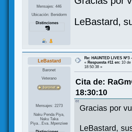
Gracias por 
Mensajes: 446
Ubicación: Benidorm
LeBastard, su
Distinciones
Re: HAUNTED LIVES Nº3 
LeBastard
«
Respuesta #11 en:
10 de 
18:50:38 »
Baronet
Veterano
Cita de: RaGm
18:30:10
Mensajes: 2273
Gracias por v
Naku Penda Piya,
Naku Taka
Piya...Eva..Mpenziwe
LeBastard, sus
Distinciones