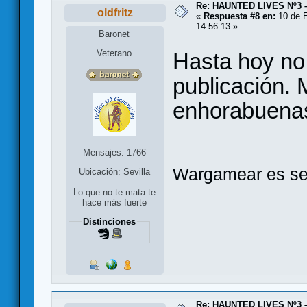
Re: HAUNTED LIVES Nº3 
oldfritz
«
Respuesta #8 en:
10 de E
14:56:13 »
Baronet
Veterano
Hasta hoy no 
publicación. 
enhorabuena
Mensajes: 1766
Wargamear es seg
Ubicación: Sevilla
Lo que no te mata te
hace más fuerte
Distinciones
Re: HAUNTED LIVES Nº3 