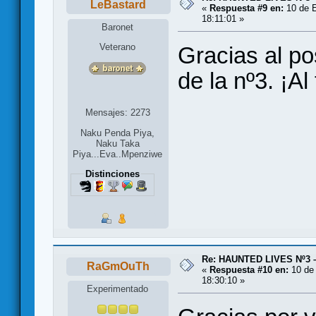
LeBastard
«
Respuesta #9 en:
10 de E
18:11:01 »
Baronet
Veterano
Gracias al po
de la nº3. ¡Al
Mensajes: 2273
Naku Penda Piya,
Naku Taka
Piya...Eva..Mpenziwe
Distinciones
Re: HAUNTED LIVES Nº3 
RaGmOuTh
«
Respuesta #10 en:
10 de 
18:30:10 »
Experimentado