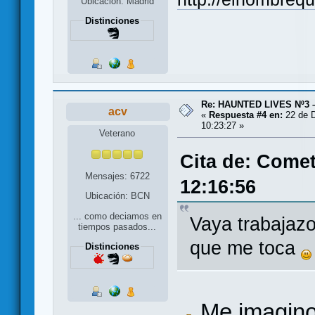
Ubicación: Madrid
Distinciones
Re: HAUNTED LIVES Nº3 
acv
«
Respuesta #4 en:
22 de D
10:23:27 »
Veterano
Cita de: Comet
Mensajes: 6722
12:16:56
Ubicación: BCN
... como deciamos en
Vaya trabajazo
tiempos pasados...
que me toca
Distinciones
Me imagino 