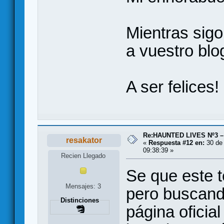
Mientras sig
a vuestro blog
A ser felices!
Re:HAUNTED LIVES Nº3 – 
resakator
«
Respuesta #12 en:
30 de 
09:38:39 »
Recien Llegado
Se que este 
Mensajes: 3
pero buscando
Distinciones
página oficia