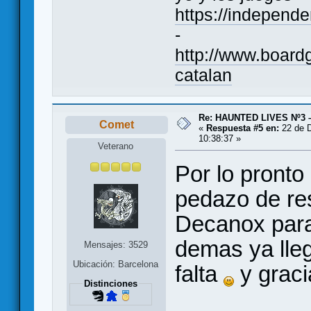
https://indepen
-
http://www.boar
catalan
Re: HAUNTED LIVES Nº3 
Comet
«
Respuesta #5 en:
22 de D
10:38:37 »
Veterano
Por lo pronto
pedazo de re
Decanox para
demas ya lle
Mensajes: 3529
Ubicación: Barcelona
falta
y grac
Distinciones