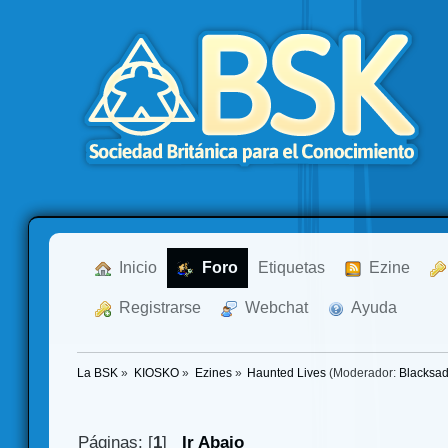
  Inicio
  Foro
Etiquetas
  Ezine
  Registrarse
  Webchat
  Ayuda
La BSK
»
KIOSKO
»
Ezines
»
Haunted Lives
(Moderador:
Blacksa
Páginas: [
1
]
Ir Abajo