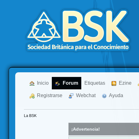
  Inicio
  Forum
Etiquetas
  Ezine
  Registrarse
  Webchat
  Ayuda
La BSK
¡Advertencia!