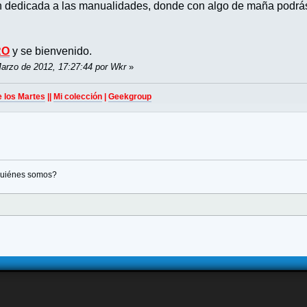
 dedicada a las manualidades, donde con algo de maña podrás f
RO
y se bienvenido.
Marzo de 2012, 17:27:44 por Wkr
»
e los Martes
||
Mi colección
|
Geekgroup
uiénes somos?