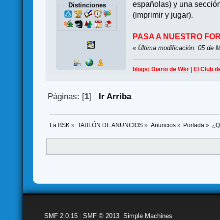
españolas) y una sección
Distinciones
(imprimir y jugar).
PASA A NUESTRO FO
«
Última modificación: 05 de 
blogs:
Diario de Wkr
|
El Club d
Páginas: [
1
]
Ir Arriba
La BSK
»
TABLÓN DE ANUNCIOS
»
Anuncios
»
Portada
»
¿Q
SMF 2.0.15
|
SMF © 2013
,
Simple Machines