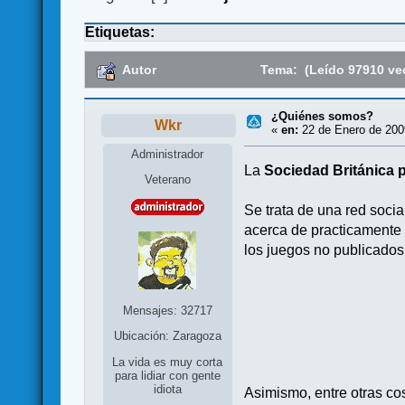
Etiquetas:
Autor
Tema: (Leído 97910 ve
¿Quiénes somos?
Wkr
«
en:
22 de Enero de 2009
Administrador
La
Sociedad Británica 
Veterano
Se trata de una red soci
acerca de practicamente 
los juegos no publicados
Mensajes: 32717
Ubicación: Zaragoza
La vida es muy corta
para lidiar con gente
idiota
Asimismo, entre otras c