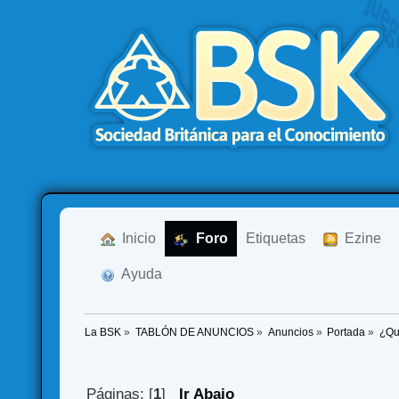
  Inicio
  Foro
Etiquetas
  Ezine
  Ayuda
La BSK
»
TABLÓN DE ANUNCIOS
»
Anuncios
»
Portada
»
¿Qu
Páginas: [
1
]
Ir Abajo