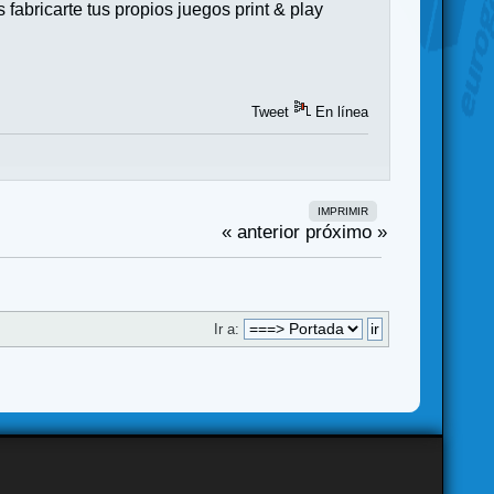
abricarte tus propios juegos print & play
Tweet
En línea
IMPRIMIR
« anterior
próximo »
Ir a: