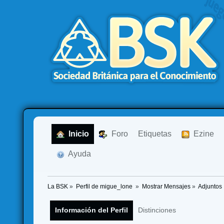
  Inicio
  Foro
Etiquetas
  Ezine
  Ayuda
La BSK
»
Perfil de migue_lone 
»
Mostrar Mensajes
»
Adjuntos
Información del Perfil
Distinciones