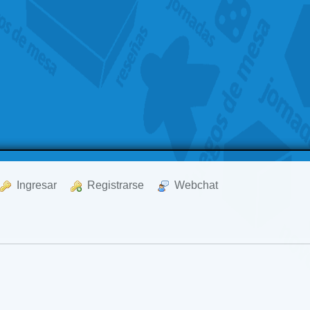
  Ingresar
  Registrarse
  Webchat