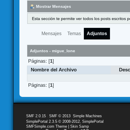
Mostrar Mensajes
Esta sección te permite ver todos los posts escritos
Mensajes
Temas
Adjuntos
Adjuntos - migue_lone
Páginas: [
1
]
Nombre del Archivo
Desc
Páginas: [
1
]
SMF 2.0.15
|
SMF © 2013
,
Simple Machines
SimplePortal 2.3.5 © 2008-2012, SimplePortal
SMFSimple.com Theme | Skin Samp