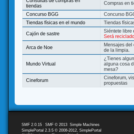
Consultas de compras en
Compras en ti
tiendas
Concurso BGG
Concurso BG
Tiendas físicas en el mundo
Tiendas físic
Siéntete libre
Cajón de sastre
Será reciclad
Mensajes del 
Arca de Noe
de la limpia.
¿Tienes algu
Mundo Virtual
alguna cosa d
mesa?
Cineforum, vis
Cineforum
propuestas
SMF 2.0.15
|
SMF © 2013
,
Simple Machines
SimplePortal 2.3.5 © 2008-2012, SimplePortal