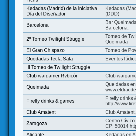
Kedadas (Madrid) de la Iniciativa
Kedadas (Madri
Día del Diseñador
(DDD)
Bar Queimada.
Barcelona
Barcelona.
Torneo de Twil
2º Torneo Twilight Struggle
Queimada
El Gran Chispazo
Torneo de Po
Quedadas Tecla Sala
Eventos lúdico
III Torneo de Twilight Struggle
Club wargamer Rvbicón
Club wargame
Queidadas en
Queimada
www.eldracde
Firefly drinks
Firefly drinks & games
http://www.fir
Club Amatent
Club Amatent,
Centro Cívico 
Zaragoza
CP: 50014 http
Alicante
Kedadas en Al