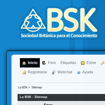
  Inicio
  Foro
Etiquetas
  Ezine
  Registrarse
  Webchat
  Ayuda
La BSK
»
Sitemap
La BSK - Sitemap