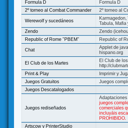
Formula D
Formula D
2º torneo al Combat Commander
2º torneo al
Karmagedon, W
Werewolf y sucedáneos
Tabula, Mafia
Zendo
Zendo (iceho
Republic of Rome "PBEM"
Republic of 
Applet de jav
Chat
hispano.org
El Club de los
El Club de los Martes
http://clubmar
Print & Play
Imprimir y Jug
Juegos Gratuitos
Juegos complet
Juegos Descatalogados
Adaptaciones 
juegos comple
Juegos rediseñados
comerciales q
incluyáis esc
PROHIBIDO.
Artscow y PrinterStudio