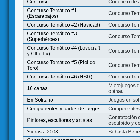
Concurso
Concurso de 
Concurso Temático #1
Concurso Temá
(Escarabajos)
Concurso Temático #2 (Navidad)
Concurso Tem
Concurso Temático #3
Concurso Tem
(Superhéroes)
Concurso Temático #4 (Lovecraft
Concurso Temá
y Cthulhu)
Concurso Temático #5 (Piel de
Concurso Temá
Toro)
Concurso Temático #6 (NSR)
Concurso Tem
Microjuegos d
18 cartas
opinar.
En Solitario
Juegos en soli
Componentes y partes de juegos
Componentes 
Contratación d
Pintores, escultores y artistas
esculpido y d
Subasta 2008
Subasta Bene