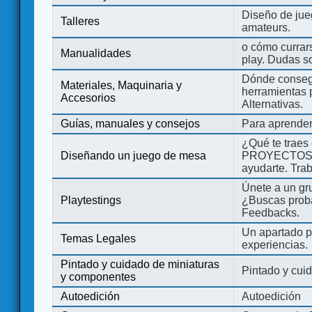
Diseño de jue
Talleres
amateurs.
o cómo currars
Manualidades
play. Dudas so
Dónde consegu
Materiales, Maquinaria y
herramientas 
Accesorios
Alternativas.
Guías, manuales y consejos
Para aprender
¿Qué te traes
Diseñando un juego de mesa
PROYECTOS co
ayudarte. Tra
Únete a un gru
Playtestings
¿Buscas probad
Feedbacks.
Un apartado pa
Temas Legales
experiencias.
Pintado y cuidado de miniaturas
Pintado y cui
y componentes
Autoedición
Autoedición