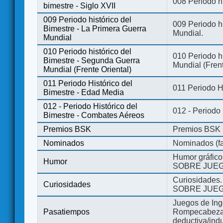
008 Periodo hi
bimestre - Siglo XVII
009 Periodo histórico del
009 Periodo hi
Bimestre - La Primera Guerra
Mundial.
Mundial
010 Periodo histórico del
010 Periodo h
Bimestre - Segunda Guerra
Mundial (Frent
Mundial (Frente Oriental)
011 Periodo Histórico del
011 Periodo H
Bimestre - Edad Media
012 - Periodo Histórico del
012 - Periodo
Bimestre - Combates Aéreos
Premios BSK
Premios BSK
Nominados
Nominados (fa
Humor gráfico
Humor
SOBRE JUEG
Curiosidades.
Curiosidades
SOBRE JUEG
Juegos de Ing
Pasatiempos
Rompecabezas
deductiva/indu