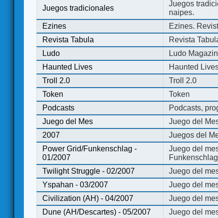
Juegos tradici
Juegos tradicionales
naipes.
Ezines
Ezines. Revist
Revista Tabula
Revista Tabul
Ludo
Ludo Magazi
Haunted Lives
Haunted Live
Troll 2.0
Troll 2.0
Token
Token
Podcasts
Podcasts, pro
Juego del Mes
Juego del Me
2007
Juegos del Me
Power Grid/Funkenschlag -
Juego del mes
01/2007
Funkenschlag 
Twilight Struggle - 02/2007
Juego del mes
Yspahan - 03/2007
Juego del me
Civilization (AH) - 04/2007
Juego del mes 
Dune (AH/Descartes) - 05/2007
Juego del me