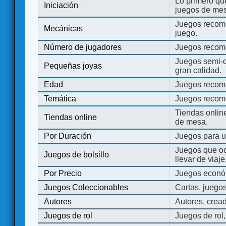
Lo primero que
Iniciación
juegos de mes
Juegos recome
Mecánicas
juego.
Número de jugadores
Juegos recom
Juegos semi-d
Pequeñas joyas
gran calidad.
Edad
Juegos recom
Temática
Juegos recom
Tiendas onli
Tiendas online
de mesa.
Por Duración
Juegos para u
Juegos que o
Juegos de bolsillo
llevar de viaje
Por Precio
Juegos económ
Juegos Coleccionables
Cartas, juego
Autores
Autores, crea
Juegos de rol
Juegos de rol,