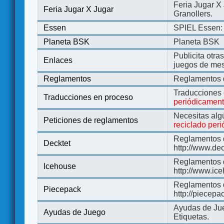
Feria Jugar X
Feria Jugar X Jugar
Granollers.
Essen
SPIEL Essen: 
Planeta BSK
Planeta BSK
Publicita otra
Enlaces
juegos de me
Reglamentos
Reglamentos d
Traducciones
Traducciones en proceso
periódicamen
Necesitas alg
Peticiones de reglamentos
reciclado per
Reglamentos d
Decktet
http://www.de
Reglamentos d
Icehouse
http://www.ic
Reglamentos 
Piecepack
http://piecepa
Ayudas de Jue
Ayudas de Juego
Etiquetas.