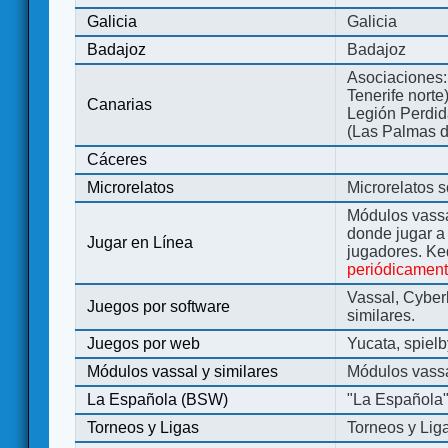
Galicia
Galicia
Badajoz
Badajoz
Asociaciones:
Tenerife norte
Canarias
Legión Perdida
(Las Palmas d
Cáceres
Microrelatos
Microrelatos 
Módulos vassa
donde jugar 
Jugar en Línea
jugadores. Ke
periódicamen
Vassal, Cyber
Juegos por software
similares.
Juegos por web
Yucata, spiel
Módulos vassal y similares
Módulos vassa
La Española (BSW)
"La Española
Torneos y Ligas
Torneos y Lig