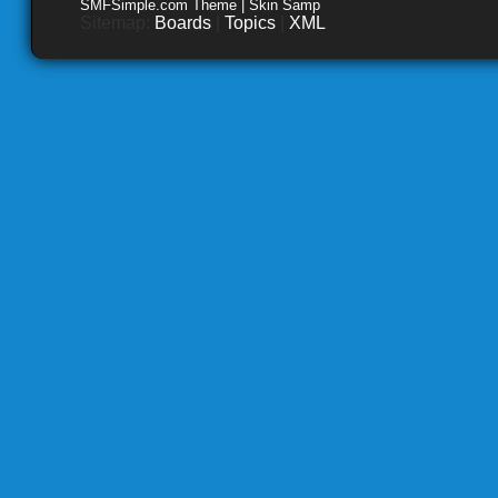
SMFSimple.com Theme | Skin Samp
Sitemap:
Boards
|
Topics
|
XML