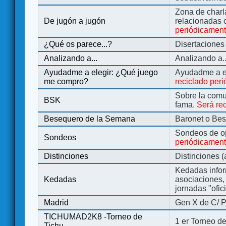
Zona de charl
De jugón a jugón
relacionadas 
periódicamen
¿Qué os parece...?
Disertaciones
Analizando a...
Analizando a..
Ayudadme a elegir: ¿Qué juego
Ayudadme a e
me compro?
reciclado per
Sobre la comu
BSK
fama.
Será re
Besequero de la Semana
Baronet o Be
Sondeos de o
Sondeos
periódicament
Distinciones
Distinciones 
Kedadas infor
Kedadas
asociaciones, 
jornadas "ofic
Madrid
Gen X de C/ P
TICHUMAD2K8 -Torneo de
1 er Torneo de
Tichu