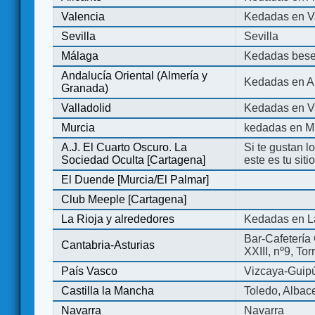
Valencia
Kedadas en V
Sevilla
Sevilla
Málaga
Kedadas bese
Andalucía Oriental (Almería y
Kedadas en An
Granada)
Valladolid
Kedadas en Va
Murcia
kedadas en M
A.J. El Cuarto Oscuro. La
Si te gustan l
Sociedad Oculta [Cartagena]
este es tu sit
El Duende [Murcia/El Palmar]
Club Meeple [Cartagena]
La Rioja y alrededores
Kedadas en L
Bar-Cafetería 
Cantabria-Asturias
XXIII, nº9, To
País Vasco
Vizcaya-Guip
Castilla la Mancha
Toledo, Albac
Navarra
Navarra