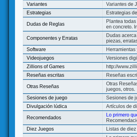
Variantes
Variantes de 
Estrategias
Estrategias d
Plantea todas
Dudas de Reglas
en concreto. 
Dudas acerca 
Componentes y Erratas
piezas, errata
Software
Herramientas 
Videojuegos
Versiones digi
Zillions of Games
http://www.zi
Reseñas escritas
Reseñas escri
Otras Reseñas 
Otras Reseñas
juegos, otros.
Sesiones de juego
Sesiones de 
Divulgación lúdica
Artículos de d
Lo primero qu
Recomendados
Recomendacion
Diez Juegos
Listas de die