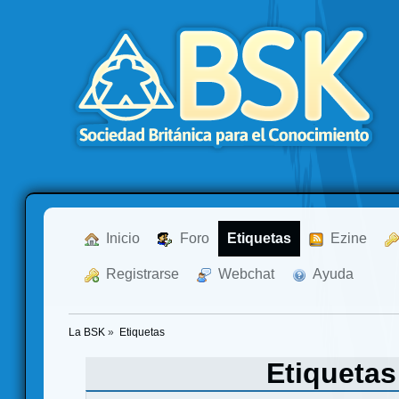
  Inicio
  Foro
Etiquetas
  Ezine
  Registrarse
  Webchat
  Ayuda
La BSK
»
Etiquetas
Etiqueta