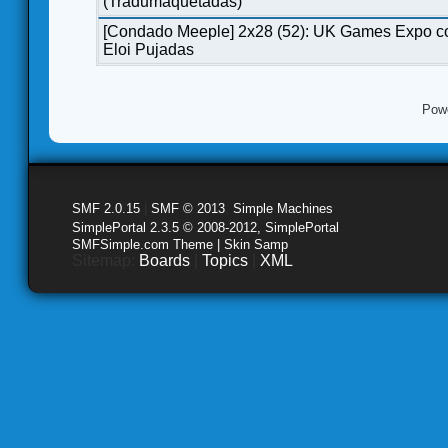
(Tradumaquetadas)
[Condado Meeple] 2x28 (52): UK Games Expo c
Eloi Pujadas
Pow
SMF 2.0.15
|
SMF © 2013
,
Simple Machines
SimplePortal 2.3.5 © 2008-2012, SimplePortal
SMFSimple.com Theme | Skin Samp
Sitemap:
Boards
|
Topics
|
XML