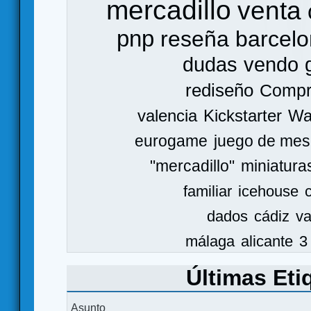
mercadillo
venta
pnp
reseña
barcel
dudas
vendo
rediseño
Comp
valencia
Kickstarter
Wa
eurogame
juego de mes
"mercadillo"
miniatura
familiar
icehouse
dados
cádiz
va
málaga
alicante
3
Últimas Eti
Asunto