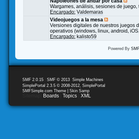
Napoleones de andar por casa
Wargames, análisis, sesiones de juego, 
Encargado:
Valdemaras
Videojuegos a la mesa
Versiones digitales de nuestros juegos d
operativos (windows, linux, android, iOS,
Encargado:
kalisto59
Powered By
SMF 
SMF 2.0.15
|
SMF © 2013
,
Simple Machines
SimplePortal 2.3.5 © 2008-2012, SimplePortal
SMFSimple.com Theme | Skin Samp
Sitemap:
Boards
|
Topics
|
XML