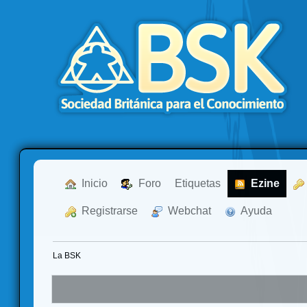
  Inicio
  Foro
Etiquetas
  Ezine
  Registrarse
  Webchat
  Ayuda
La BSK