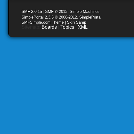
SMF 2.0.15
|
SMF © 2013
,
Simple Machines
SimplePortal 2.3.5 © 2008-2012, SimplePortal
SMFSimple.com Theme | Skin Samp
Sitemap:
Boards
|
Topics
|
XML