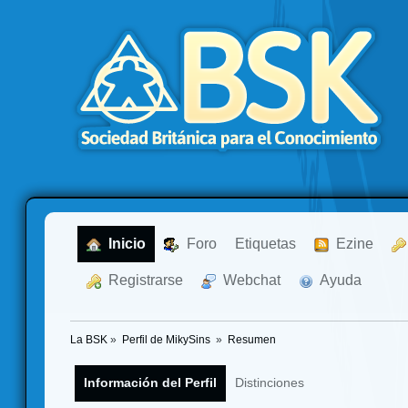
  Inicio
  Foro
Etiquetas
  Ezine
  Registrarse
  Webchat
  Ayuda
La BSK
»
Perfil de MikySins 
»
Resumen
Información del Perfil
Distinciones