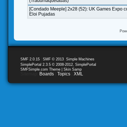
(Tradumaquetadas)
[Condado Meeple] 2x28 (52): UK Games Expo c
Eloi Pujadas
Pow
SMF 2.0.15
|
SMF © 2013
,
Simple Machines
SimplePortal 2.3.5 © 2008-2012, SimplePortal
SMFSimple.com Theme | Skin Samp
Sitemap:
Boards
|
Topics
|
XML