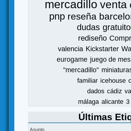
mercadillo
venta
pnp
reseña
barcel
dudas
gratuito
rediseño
Comp
valencia
Kickstarter
Wa
eurogame
juego de mes
"mercadillo"
miniatura
familiar
icehouse
dados
cádiz
va
málaga
alicante
3
Últimas Eti
Asunto