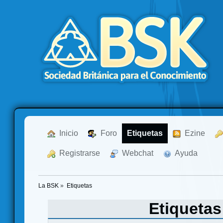
  Inicio
  Foro
Etiquetas
  Ezine
  Registrarse
  Webchat
  Ayuda
La BSK
»
Etiquetas
Etiqueta