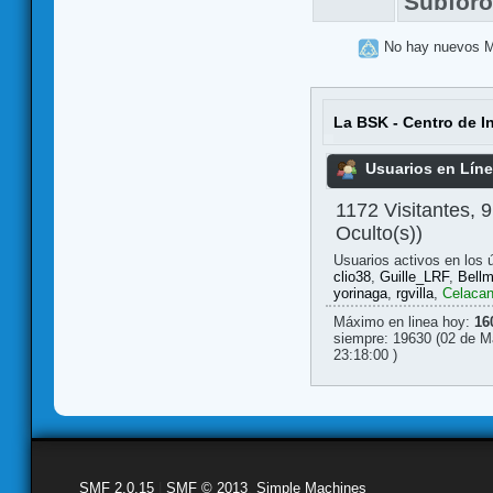
Subfor
No hay nuevos 
La BSK - Centro de I
Usuarios en Lín
1172 Visitantes, 
Oculto(s))
Usuarios activos en los 
clio38
,
Guille_LRF
,
Bell
yorinaga
,
rgvilla
,
Celacan
Máximo en linea hoy:
16
siempre: 19630 (02 de M
23:18:00 )
SMF 2.0.15
|
SMF © 2013
,
Simple Machines