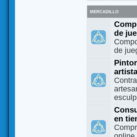
MERCADILLO
Compo
de ju
Compo
de jue
Pintor
artist
Contra
artesa
esculp
Consu
en ti
Compra
online 