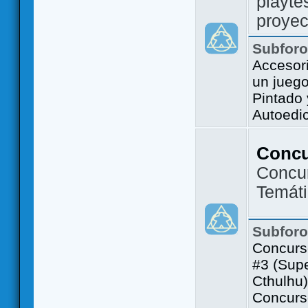
playte
proyec
Subfor
Accesor
un jueg
Pintado
Autoedi
Conc
Concu
Temát
Subfor
Concurs
#3 (Sup
Cthulhu)
Concurs