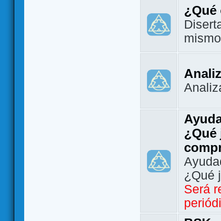
¿Qué 
Disert
mismo
Analiz
Analiz
Ayuda
¿Qué 
comp
Ayudad
¿Qué 
Será r
periód