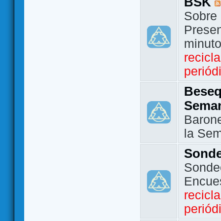
BSK
Sobre 
Presen
minut
recicl
periód
Beseq
Sema
Barone
la Se
Sond
Sondeo
Encue
recicl
periód