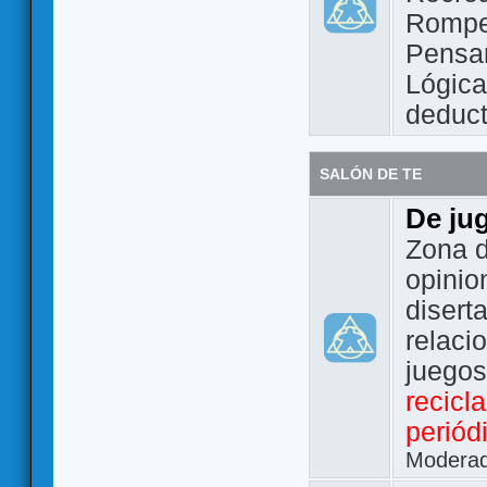
Rompe
Pensam
Lógic
deduct
SALÓN DE TE
De ju
Zona d
opinio
disert
relaci
juego
recicl
periód
Modera