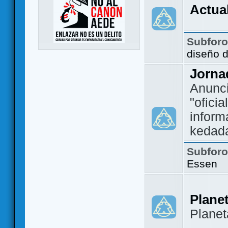
Actua
Subfor
diseño 
Jorna
Anunc
"ofici
inform
kedad
Subfor
Essen
Plane
Plane