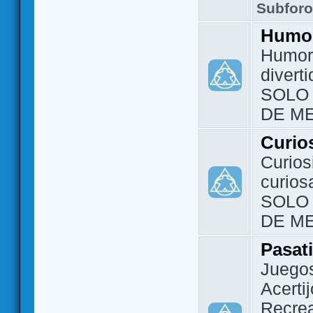
Subfor
Humo
Humor 
divert
SOLO
DE M
Curio
Curios
curios
SOLO
DE M
Pasat
Juegos
Acerti
Recrea