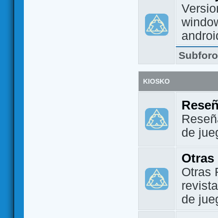
Versio
window
androi
Subfor
KIOSKO
Reseñ
Reseña
de jue
Otras
Otras 
revist
de jue