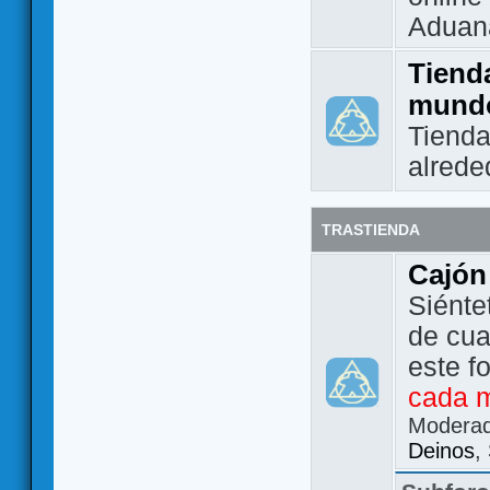
Aduan
Tienda
mund
Tienda
alrede
TRASTIENDA
Cajón
Siénte
de cua
este f
cada 
Modera
Deinos
,