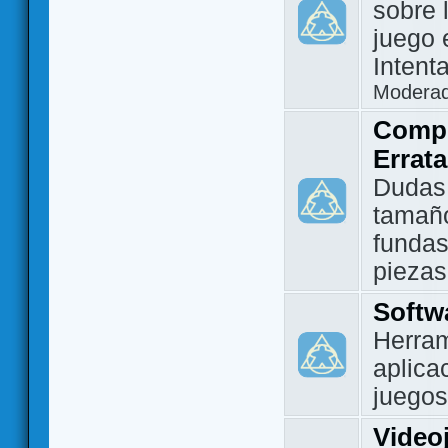
sobre 
juego 
Intent
Modera
Compo
Errat
Dudas
tamañ
fundas
piezas
Softw
Herram
aplica
juegos
Video