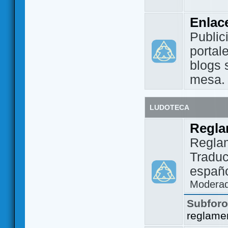
Enlac
Public
portal
blogs 
mesa.
LUDOTECA
Regla
Regla
Traduc
españo
Modera
Subfor
reglame