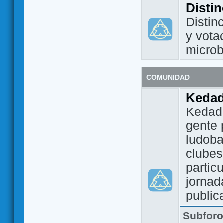
Disti
Distin
y vota
micro
COMUNIDAD
Keda
Kedada
gente 
ludoba
clubes
partic
jornad
public
Subfor