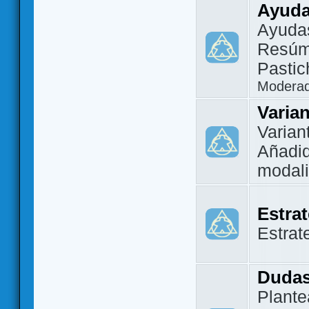
Ayuda
Ayuda
Resúm
Pastic
Modera
Varia
Varian
Añadi
modal
Estra
Estrat
Dudas
Plante