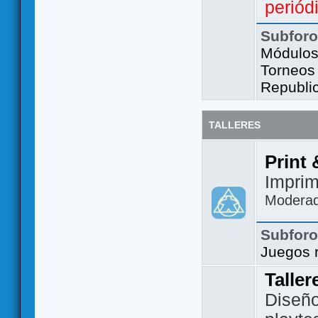
periód
Subfor
Módulos 
Torneos
Republi
TALLERES
Print 
Imprim
Modera
Subfor
Juegos 
Taller
Diseño