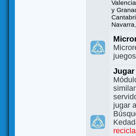
Valencia
y Grana
Cantabri
Navarra
Micro
Micror
juego
Jugar
Módulo
simila
servid
jugar 
Búsque
Kedada
recicl