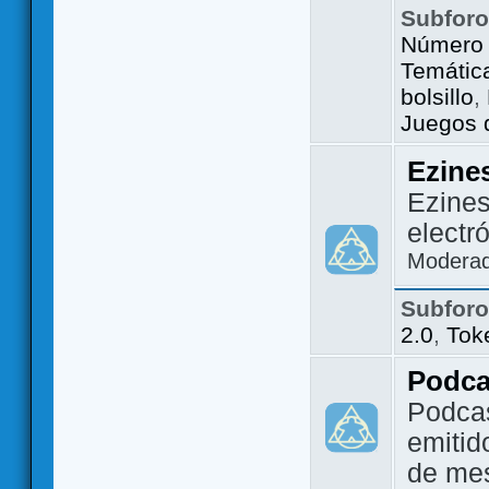
Subfor
Número 
Temátic
bolsillo
,
Juegos d
Ezine
Ezines
electr
Modera
Subfor
2.0
,
Tok
Podca
Podca
emitid
de me