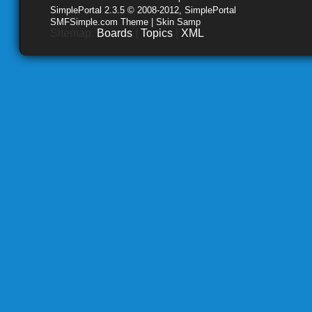
SimplePortal 2.3.5 © 2008-2012, SimplePortal
SMFSimple.com Theme | Skin Samp
Sitemap:
Boards
|
Topics
|
XML