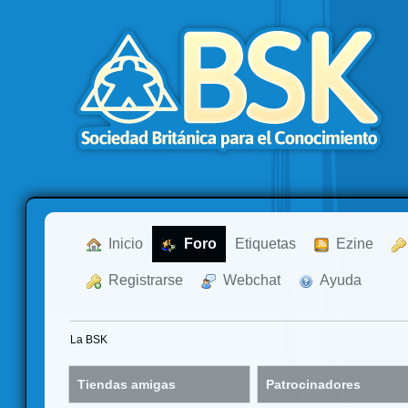
  Inicio
  Foro
Etiquetas
  Ezine
  Registrarse
  Webchat
  Ayuda
La BSK
Tiendas amigas
Patrocinadores