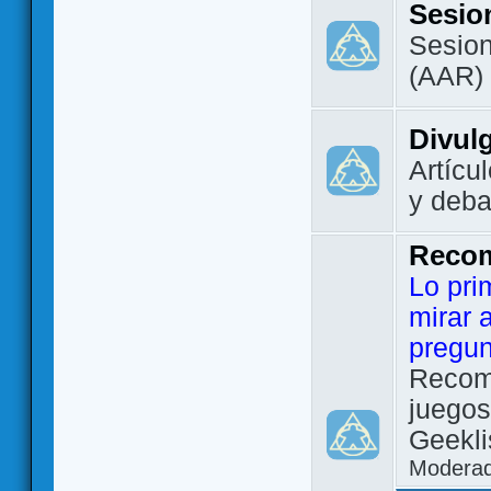
Sesio
Sesion
(AAR)
Divul
Artícu
y deba
Reco
Lo pri
mirar 
pregun
Recom
juegos
Geekli
Modera