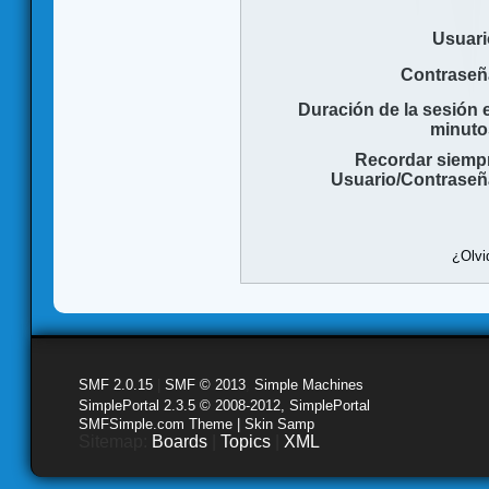
Usuari
Contraseñ
Duración de la sesión 
minuto
Recordar siemp
Usuario/Contraseñ
¿Olvi
SMF 2.0.15
|
SMF © 2013
,
Simple Machines
SimplePortal 2.3.5 © 2008-2012, SimplePortal
SMFSimple.com Theme | Skin Samp
Sitemap:
Boards
|
Topics
|
XML