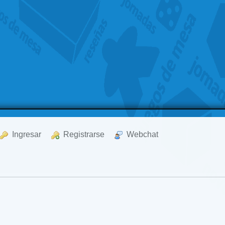
  Ingresar
  Registrarse
  Webchat