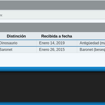
s:
Distinción
Recibida a fecha
Dinosaurio
Enero 14, 2019
Antigüedad (má
Baronet
Enero 26, 2015
Baronet (bese