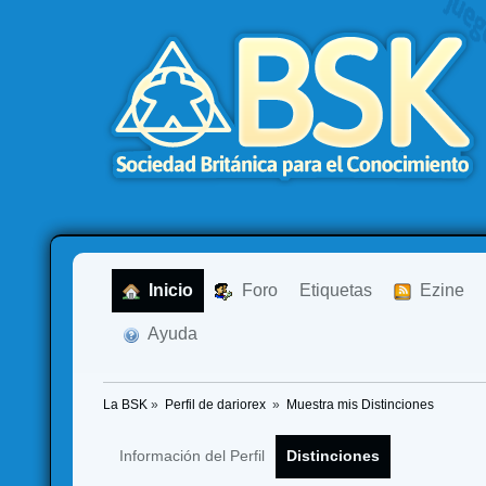
  Inicio
  Foro
Etiquetas
  Ezine
  Ayuda
La BSK
»
Perfil de dariorex 
»
Muestra mis Distinciones
Información del Perfil
Distinciones