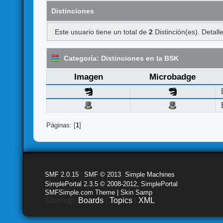
Distinciones
Este usuario tiene un total de
2
Distinción(es). Detalle
Categoría: Distinciones en la BSK
Imagen
Microbadge
Páginas: [
1
]
SMF 2.0.15
|
SMF © 2013
,
Simple Machines
SimplePortal 2.3.5 © 2008-2012, SimplePortal
SMFSimple.com Theme | Skin Samp
Sitemap:
Boards
|
Topics
|
XML