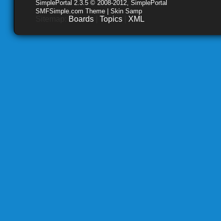
SimplePortal 2.3.5 © 2008-2012, SimplePortal
SMFSimple.com Theme | Skin Samp
Sitemap:
Boards
|
Topics
|
XML