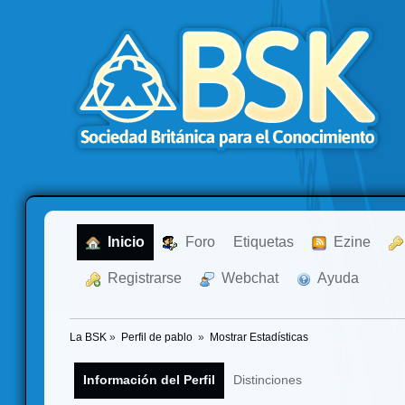
  Inicio
  Foro
Etiquetas
  Ezine
  Registrarse
  Webchat
  Ayuda
La BSK
»
Perfil de pablo 
»
Mostrar Estadísticas
Información del Perfil
Distinciones