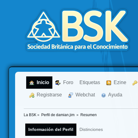
  Inicio
  Foro
Etiquetas
  Ezine
  Registrarse
  Webchat
  Ayuda
La BSK
»
Perfil de damian.jim 
»
Resumen
Información del Perfil
Distinciones