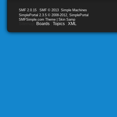
SMF 2.0.15
|
SMF © 2013
,
Simple Machines
SimplePortal 2.3.5 © 2008-2012, SimplePortal
SMFSimple.com Theme | Skin Samp
Sitemap:
Boards
|
Topics
|
XML