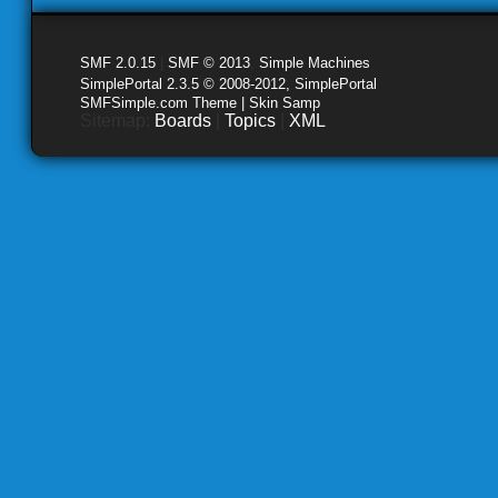
SMF 2.0.15
|
SMF © 2013
,
Simple Machines
SimplePortal 2.3.5 © 2008-2012, SimplePortal
SMFSimple.com Theme | Skin Samp
Sitemap:
Boards
|
Topics
|
XML