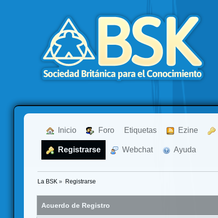
  Inicio
  Foro
Etiquetas
  Ezine
  Registrarse
  Webchat
  Ayuda
La BSK
»
Registrarse
Acuerdo de Registro