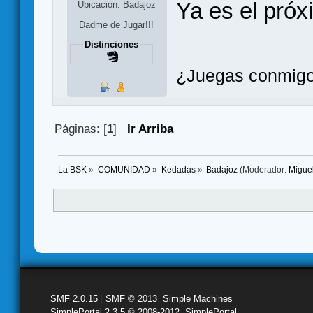
Ya es el próx
Ubicación: Badajoz
Dadme de Jugar!!!
Distinciones
¿Juegas conmigo
Páginas: [
1
]
Ir Arriba
La BSK
»
COMUNIDAD
»
Kedadas
»
Badajoz
(Moderador:
Migue
SMF 2.0.15
|
SMF © 2013
,
Simple Machines
SimplePortal 2.3.5 © 2008-2012, SimplePortal