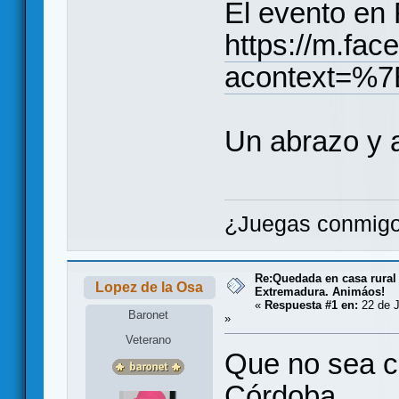
El evento en
https://m.fa
acontext=%7
Un abrazo y a
¿Juegas conmigo
Re:Quedada en casa rural
Lopez de la Osa
Extremadura. Animáos!
«
Respuesta #1 en:
22 de J
Baronet
»
Veterano
Que no sea c
Córdoba....