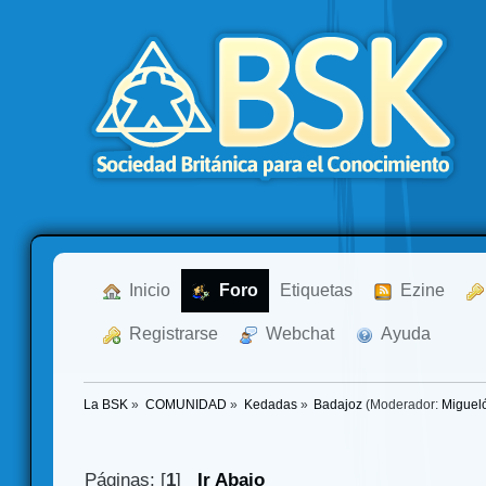
  Inicio
  Foro
Etiquetas
  Ezine
  Registrarse
  Webchat
  Ayuda
La BSK
»
COMUNIDAD
»
Kedadas
»
Badajoz
(Moderador:
Miguel
Páginas: [
1
]
Ir Abajo