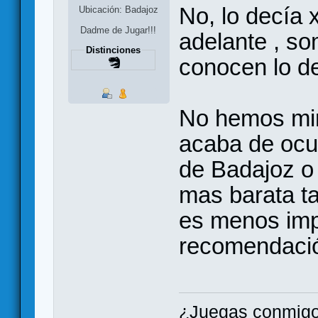
No, lo decía x
Ubicación: Badajoz
Dadme de Jugar!!!
adelante , s
Distinciones
conocen lo d
No hemos mir
acaba de ocur
de Badajoz o
mas barata t
es menos im
recomendaci
¿Juegas conmigo