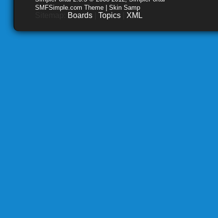
SMFSimple.com Theme | Skin Samp
Sitemap:
Boards
|
Topics
|
XML