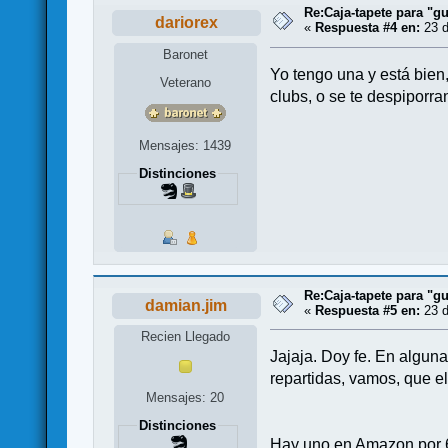
Re:Caja-tapete para "gu
dariorex
«
Respuesta #4 en:
23 d
Baronet
Yo tengo una y está bien,
Veterano
clubs, o se te despiporr
Mensajes: 1439
Distinciones
Re:Caja-tapete para "gu
damian.jim
«
Respuesta #5 en:
23 d
Recien Llegado
Jajaja. Doy fe. En algun
repartidas, vamos, que e
Mensajes: 20
Distinciones
Hay uno en Amazon por 