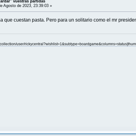
ardar" vuestras partidas
e Agosto de 2023, 23:39:03 »
a que cuestan pasta. Pero para un solitario como el mr preside
ollection/user/rickycentral?wishlist=1&subtype=boardgame&columns=status|thumbn