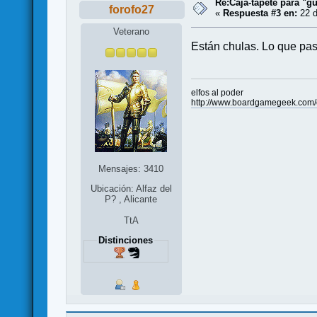
Re:Caja-tapete para "gu
forofo27
«
Respuesta #3 en:
22 d
Veterano
Están chulas. Lo que pas
elfos al poder
http://www.boardgamegeek.com/c
Mensajes: 3410
Ubicación: Alfaz del
P? , Alicante
TtA
Distinciones