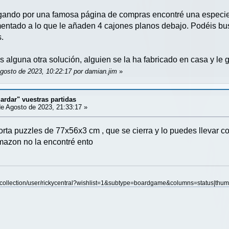
gando por una famosa página de compras encontré una especie 
mentado a lo que le añaden 4 cajones planos debajo. Podéis bus
s.
alguna otra solución, alguien se la ha fabricado en casa y le gu
Agosto de 2023, 10:22:17 por damian.jim
»
ardar" vuestras partidas
e Agosto de 2023, 21:33:17 »
rta puzzles de 77x56x3 cm , que se cierra y lo puedes llevar co
Amazon no la encontré ento
ollection/user/rickycentral?wishlist=1&subtype=boardgame&columns=status|thumbn