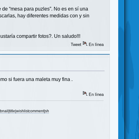
de “mesa para puzles”. No es en sí una
carlas, hay diferentes medidas con y sin
staría compartir fotos?. Un saludo!!!
Tweet
En línea
mo si fuera una maleta muy fina .
En línea
ail|title|wishlistcomment|sh