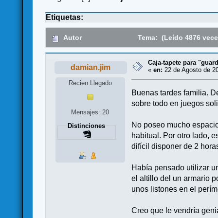
Etiquetas:
Autor
Tema: (Leído 4876 vece
Caja-tapete para "guard
damian.jim
«
en:
22 de Agosto de 20
Recien Llegado
Buenas tardes familia. D
sobre todo en juegos soli
Mensajes: 20
No poseo mucho espacio 
Distinciones
habitual. Por otro lado, 
difícil disponer de 2 hor
Había pensado utilizar 
el altillo del un armario
unos listones en el perím
Creo que le vendría gen