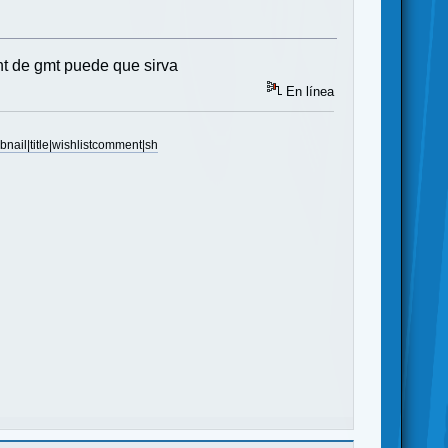
nt de gmt puede que sirva
En línea
ail|title|wishlistcomment|sh