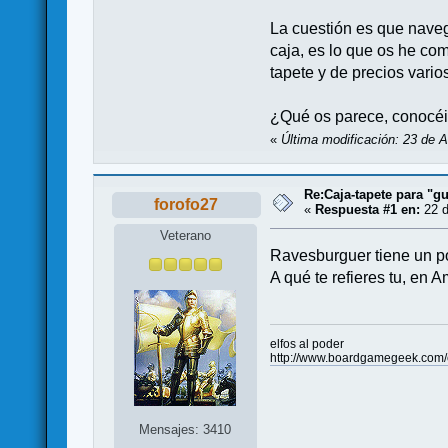
La cuestión es que nave
caja, es lo que os he co
tapete y de precios vario
¿Qué os parece, conocéis 
«
Última modificación: 23 de 
Re:Caja-tapete para "gu
forofo27
«
Respuesta #1 en:
22 d
Veterano
Ravesburguer tiene un po
A qué te refieres tu, en 
elfos al poder
http://www.boardgamegeek.com/c
Mensajes: 3410