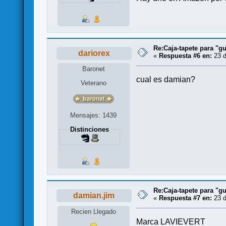
Re:Caja-tapete para "gu
dariorex
«
Respuesta #6 en:
23 d
Baronet
cual es damian?
Veterano
Mensajes: 1439
Distinciones
Re:Caja-tapete para "gu
damian.jim
«
Respuesta #7 en:
23 d
Recien Llegado
Marca LAVIEVERT