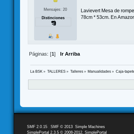
Mensajes: 20
Lavievert Mesa de rom
78cm * 53cm. En Amazo
Distinciones
Páginas: [
1
]
Ir Arriba
La BSK
»
TALLERES
»
Talleres
»
Manualidades
»
Caja-tapete
SMF 2.0.15
|
SMF © 2013
,
Simple Machines
SimplePortal 2.3.5 © 2008-2012, SimplePortal