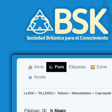
  Inicio
  Foro
Etiquetas
  Ezine
  Ayuda
La BSK
»
TALLERES
»
Talleres
»
Manualidades
»
Caja-tapete 
Páginas: [
1
]
Ir Abajo