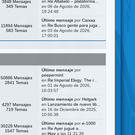
3848 Mensajes
en
Re:Altabelo – plataforma...
349 Temas
en 06 de Agosto de 2026,
19:24:48
Último mensaje
por
Caixaa
11894 Mensajes
en
Re:Busco gente para juga...
583 Temas
en 03 de Agosto de 2026,
17:00:01
Último mensaje
por
peepermint
50886 Mensajes
en
Re:Imperial Elegy: The r...
2841 Temas
en 01 de Agosto de 2026,
16:03:57
Último mensaje
por
Helgark
4297 Mensajes
en
Lanzamiento de nuevo lib...
719 Temas
en 16 de Diciembre de 2025,
10:56:38
Último mensaje
por
e-1000
30228 Mensajes
en
Re:Ayer jugué a...
1547 Temas
en
Hoy
a las 11:31:39