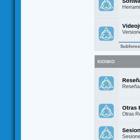
Softw
Herrami
Video
Versione
Subforo
KIOSKO
Reseña
Reseñas
Otras
Otras Re
Sesion
Sesione