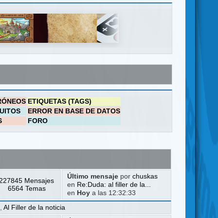
RÓNEOS
ETIQUETAS (TAGS)
UITOS
ERROR EN BASE DE DATOS
S
FORO
Último mensaje
por
chuskas
227845 Mensajes
en
Re:Duda: al filler de la...
6564 Temas
en
Hoy
a las 12:32:33
a
,
Al Filler de la noticia