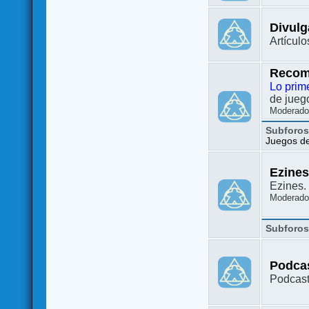
Divulg
Artículo
Recom
Lo prim
de juego
Moderado
Subforo
Juegos de 
Ezine
Ezines. 
Moderado
Subforo
Podca
Podcast