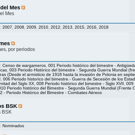
 del Mes
el Mes
s
:
2007
,
2008
,
2009
,
2010
,
2012
,
2013
,
2015
,
2016
,
2018
mes
s, por periodos
s
:
Censo de wargameros
,
001 Periodo histórico del bimestre - Antigüed
icas
,
003 Periodo Histórico del bimestre - Segunda Guerra Mundial (fren
ras (Desde el armisticio de 1918 hasta la invasión de Polonia en sept
I
,
006 Periodo historico del bimestre.- Guerra de Secesión de los Esta
itad del Siglo XX
,
008 Periodo histórico del bimestre - Siglo XVII
,
009 
010 Periodo histórico del Bimestre - Segunda Guerra Mundial (Frente O
2 - Periodo Histórico del Bimestre - Combates Aéreos
os BSK
s BSK
s
:
Nominados