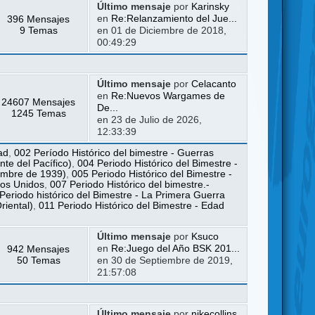
Último mensaje
por
Karinsky
396 Mensajes
en
Re:Relanzamiento del Jue...
9 Temas
en 01 de Diciembre de 2018,
00:49:29
Último mensaje
por
Celacanto
en
Re:Nuevos Wargames de
24607 Mensajes
De...
1245 Temas
en 23 de Julio de 2026,
12:33:39
ad
,
002 Período Histórico del bimestre - Guerras
te del Pacífico)
,
004 Periodo Histórico del Bimestre -
iembre de 1939)
,
005 Periodo Histórico del Bimestre -
dos Unidos
,
007 Periodo Histórico del bimestre.-
Periodo histórico del Bimestre - La Primera Guerra
riental)
,
011 Periodo Histórico del Bimestre - Edad
Último mensaje
por
Ksuco
942 Mensajes
en
Re:Juego del Año BSK 201...
50 Temas
en 30 de Septiembre de 2019,
21:57:08
Último mensaje
por
nikecollins