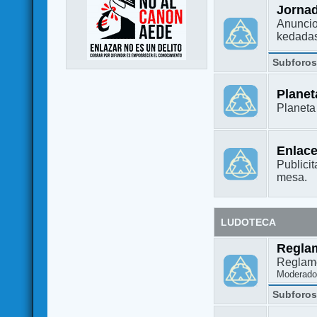
Jorna
Anuncio
kedada
Subforo
Plane
Planet
Enlac
Publicit
mesa.
LUDOTECA
Regla
Reglame
Moderado
Subforo