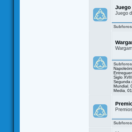
Juego
Juego d
Subforo
Warga
Wargame
Subforo
Napoleón
Entreguer
Siglo XVII
Segunda m
Mundial
,
Media
,
01
Premi
Premio
Subforo