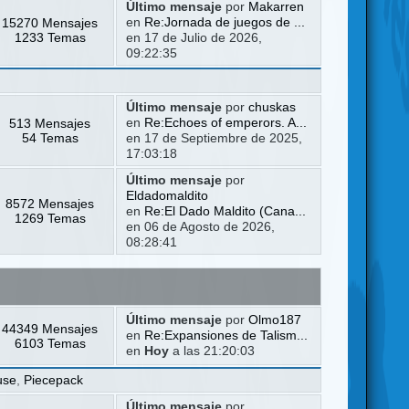
Último mensaje
por
Makarren
15270 Mensajes
en
Re:Jornada de juegos de ...
1233 Temas
en 17 de Julio de 2026,
09:22:35
Último mensaje
por
chuskas
513 Mensajes
en
Re:Echoes of emperors. A...
54 Temas
en 17 de Septiembre de 2025,
17:03:18
Último mensaje
por
Eldadomaldito
8572 Mensajes
en
Re:El Dado Maldito (Cana...
1269 Temas
en 06 de Agosto de 2026,
08:28:41
Último mensaje
por
Olmo187
44349 Mensajes
en
Re:Expansiones de Talism...
6103 Temas
en
Hoy
a las 21:20:03
use
,
Piecepack
Último mensaje
por