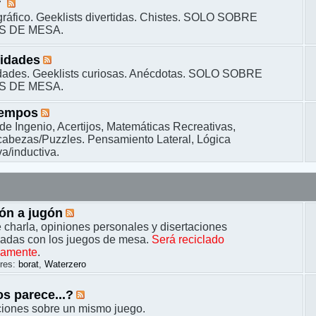
r
ráfico. Geeklists divertidas. Chistes. SOLO SOBRE
S DE MESA.
sidades
dades. Geeklists curiosas. Anécdotas. SOLO SOBRE
S DE MESA.
iempos
de Ingenio, Acertijos, Matemáticas Recreativas,
bezas/Puzzles. Pensamiento Lateral, Lógica
a/inductiva.
ón a jugón
 charla, opiniones personales y disertaciones
nadas con los juegos de mesa.
Será reciclado
camente
.
res:
borat
,
Waterzero
s parece...?
ciones sobre un mismo juego.