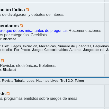
ación lúdica
s de divulgación y debates de interés.
endados
ero que debes mirar antes de preguntar.
Recomendaciones
s por categorías. Geeklists.
r:
Blacksad
s
:
Diez Juegos
,
Iniciación
,
Mecánicas
,
Número de jugadores
,
Pequeñas
bolsillo
,
Por Precio
,
Juegos Coleccionables
,
Autores
,
Juegos de rol
,
J
s
Revistas electrónicas. Boletines.
r:
Blacksad
s
:
Revista Tabula
,
Ludo
,
Haunted Lives
,
Troll 2.0
,
Token
sts
s, programas emitidos sobre juegos de mesa.