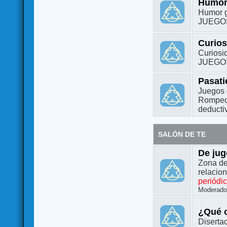
Humo
Humor g
JUEGO
Curio
Curiosi
JUEGO
Pasat
Juegos 
Rompeca
deductiv
SALÓN DE TE
De jug
Zona de
relacio
periódi
Moderado
¿Qué o
Diserta