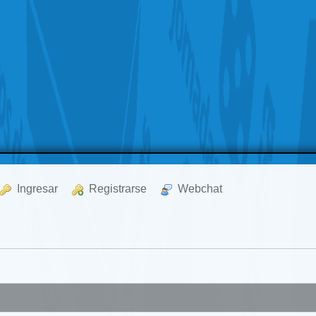
  Ingresar
  Registrarse
  Webchat