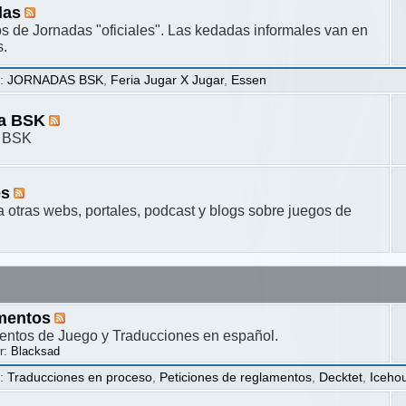
das
s de Jornadas "oficiales". Las kedadas informales van en
s.
s
:
JORNADAS BSK
,
Feria Jugar X Jugar
,
Essen
ta BSK
a BSK
es
a otras webs, portales, podcast y blogs sobre juegos de
mentos
ntos de Juego y Traducciones en español.
r:
Blacksad
s
:
Traducciones en proceso
,
Peticiones de reglamentos
,
Decktet
,
Iceho