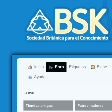
  Inicio
  Foro
Etiquetas
  Ezine
  Ayuda
La BSK
Tiendas amigas
Patrocinadores