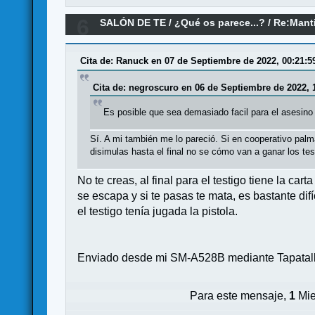
6
SALÓN DE TE
/
¿Qué os parece...?
/
Re:Manti
Cita de: Ranuck en 07 de Septiembre de 2022, 00:21:5
Cita de: negroscuro en 06 de Septiembre de 2022, 
Es posible que sea demasiado facil para el asesino 
Sí. A mi también me lo pareció. Si en cooperativo palma
disimulas hasta el final no se cómo van a ganar los tes
No te creas, al final para el testigo tiene la ca
se escapa y si te pasas te mata, es bastante d
el testigo tenía jugada la pistola.
Enviado desde mi SM-A528B mediante Tapatal
Para este mensaje,
1
Mie