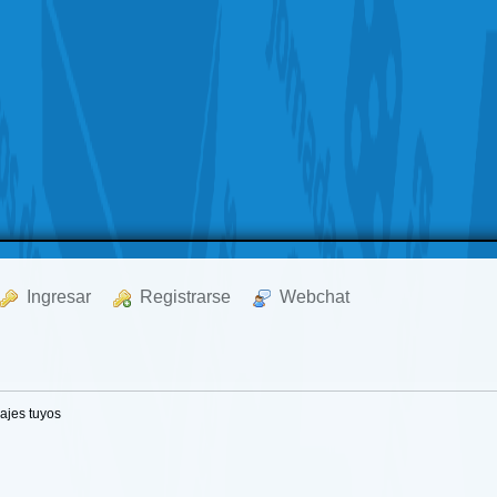
  Ingresar
  Registrarse
  Webchat
ajes tuyos