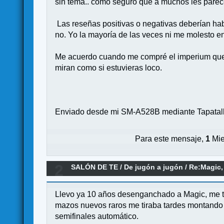
sin tema.. como seguro que a muchos les par
Las reseñas positivas o negativas deberían hab
no. Yo la mayoría de las veces ni me molesto en 
Me acuerdo cuando me compré el imperium que m
miran como si estuvieras loco.
Enviado desde mi SM-A528B mediante Tapatal
Para este mensaje,
1
Mie
2
SALÓN DE TE
/
De jugón a jugón
/
Re:Magic,
Llevo ya 10 años desenganchado a Magic, me t
mazos nuevos raros me tiraba tardes montando y
semifinales automático.