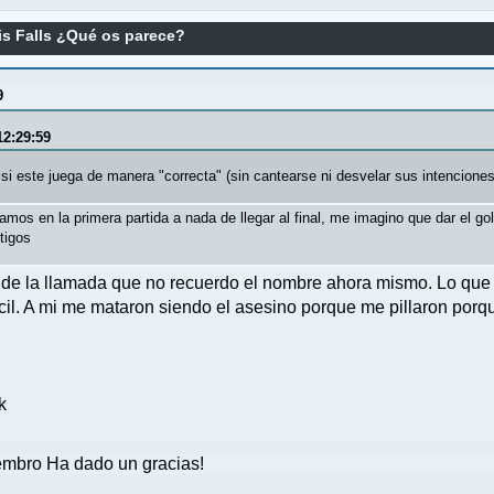
s Falls ¿Qué os parece?
9
12:29:59
si este juega de manera "correcta" (sin cantearse ni desvelar sus intencione
mos en la primera partida a nada de llegar al final, me imagino que dar el go
tigos
rta de la llamada que no recuerdo el nombre ahora mismo. Lo que t
ifícil. A mi me mataron siendo el asesino porque me pillaron p
k
mbro Ha dado un gracias!