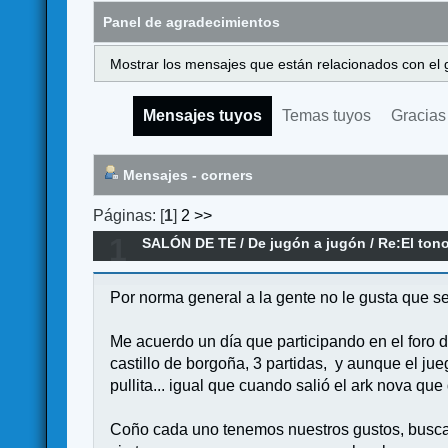
Panel de agradecimientos
Mostrar los mensajes que están relacionados con el 
Mensajes tuyos
Temas tuyos
Gracias
Mensajes - corners
Páginas: [
1
]
2
>>
1
SALÓN DE TE
/
De jugón a jugón
/
Re:El ton
Por norma general a la gente no le gusta que se 
Me acuerdo un día que participando en el foro d
castillo de borgoña, 3 partidas, y aunque el ju
pullita... igual que cuando salió el ark nova que
Coño cada uno tenemos nuestros gustos, buscam