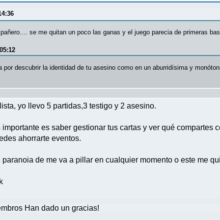
14:36
mpañero.... se me quitan un poco las ganas y el juego parecia de primeras bas
05:12
lera por descubrir la identidad de tu asesino como en un aburridísima y monót
a, yo llevo 5 partidas,3 testigo y 2 asesino.
 importante es saber gestionar tus cartas y ver qué compartes c
edes ahorrarte eventos.
de paranoia de me va a pillar en cualquier momento o este me q
k
mbros Han dado un gracias!