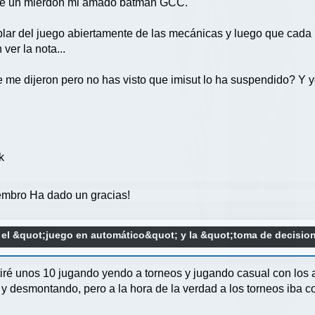
ece un mierdon mi amado batman GCC.
lar del juego abiertamente de las mecánicas y luego que cada 
ver la nota...
e dijeron pero no has visto que imisut lo ha suspendido? Y yo
k
mbro Ha dado un gracias!
 el &quot;juego en automático&quot; y la &quot;toma de decisio
iré unos 10 jugando yendo a torneos y jugando casual con lo
 desmontando, pero a la hora de la verdad a los torneos iba co