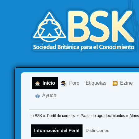
  Inicio
  Foro
Etiquetas
  Ezine
  Ayuda
La BSK
»
Perfil de corners 
»
Panel de agradecimientos
»
Mens
Información del Perfil
Distinciones