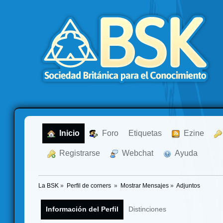
  Inicio
  Foro
Etiquetas
  Ezine
  Registrarse
  Webchat
  Ayuda
La BSK
»
Perfil de corners 
»
Mostrar Mensajes
»
Adjuntos
Información del Perfil
Distinciones