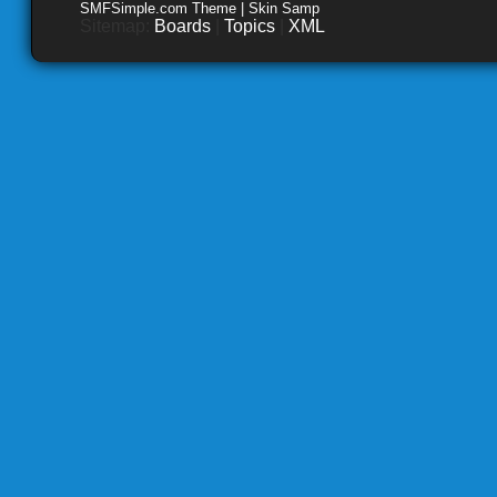
SMFSimple.com Theme | Skin Samp
Sitemap:
Boards
|
Topics
|
XML