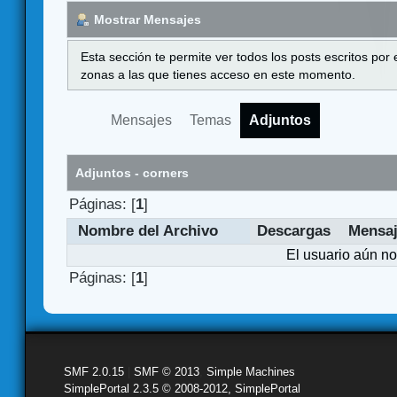
Mostrar Mensajes
Esta sección te permite ver todos los posts escritos por
zonas a las que tienes acceso en este momento.
Mensajes
Temas
Adjuntos
Adjuntos - corners
Páginas: [
1
]
Nombre del Archivo
Descargas
Mensa
El usuario aún no
Páginas: [
1
]
SMF 2.0.15
|
SMF © 2013
,
Simple Machines
SimplePortal 2.3.5 © 2008-2012, SimplePortal