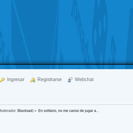
  Ingresar
  Registrarse
  Webchat
oderador:
Blacksad
) »
En solitario, no me canso de jugar a...