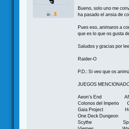
Bueno, solo uno me conve
ha pasado el ansia de co
Pues eso, animaros a co
que es lo que os gusta d
Saludos y gracias por le
Raider-O
P.D.: Si veo que os anim
JUEGOS MENCIONADO
Aeon’s End Afte
Colonos del Imperi
Gaia Pro
One Deck Dung
Scythe Space H
Viernes Warfig