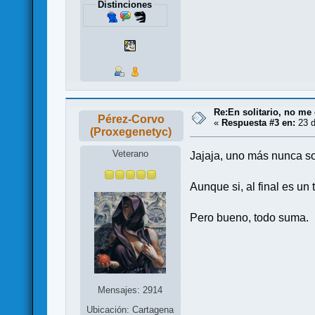
Distinciones
Re:En solitario, no me 
Pérez-Corvo
«
Respuesta #3 en:
23 d
(Proxegenetyc)
Veterano
Jajaja, uno más nunca s
Aunque si, al final es un 
Pero bueno, todo suma.
Mensajes: 2914
Ubicación: Cartagena