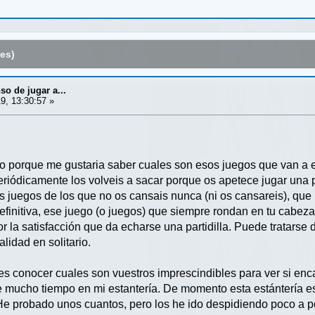
es)
so de jugar a...
9, 13:30:57 »
ilo porque me gustaria saber cuales son esos juegos que van a e
periódicamente los volveis a sacar porque os apetece jugar una p
 juegos de los que no os cansais nunca (ni os cansareis), qu
 definitiva, ese juego (o juegos) que siempre rondan en tu cabe
por la satisfacción que da echarse una partidilla. Puede tratar
lidad en solitario.
 es conocer cuales son vuestros imprescindibles para ver si enc
re mucho tiempo en mi estantería. De momento esta estántería es
 He probado unos cuantos, pero los he ido despidiendo poco a