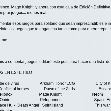
nce, Mage Knight, y ahora con esta caja de Edición Definitiv
mprar juegos... menos mal.
mentar esos juegos para solitario que sean imprescindibles e 
el/de los juegos que te engancha tanto como para querer repetir
erme.
ais a comentar juegos, editaré este post para hacer una lista d
S EN ESTE HILO
r de virus Arkham Horror LCG City of Ki
o Conflict of heroes Dawn of the Zeds Escape D
ject Helionox Mage Knig
eon Onirim Peloponnes Space Empir
ulk: Death Angel Spirit Island This w
hter