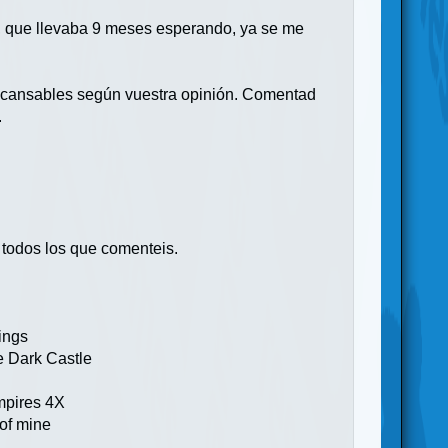
a, que llevaba 9 meses esperando, ya se me
incansables según vuestra opinión. Comentad
.
e todos los que comenteis.
ngs
ark Castle
ht Neom
es 4X
ar of mine