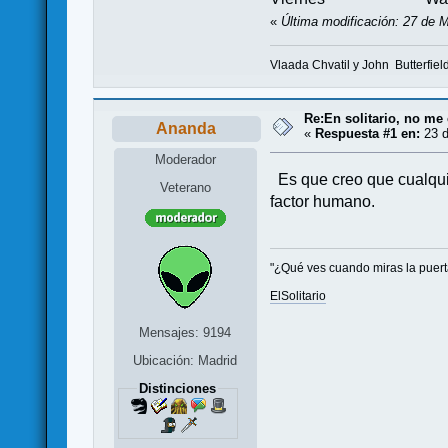
«
Última modificación: 27 de M
Vlaada Chvatil y John Butterfiel
Re:En solitario, no me 
Ananda
«
Respuesta #1 en:
23 d
Moderador
Es que creo que cualquie
Veterano
factor humano.
"¿Qué ves cuando miras la puerta?
ElSolitario
Mensajes: 9194
Ubicación: Madrid
Distinciones