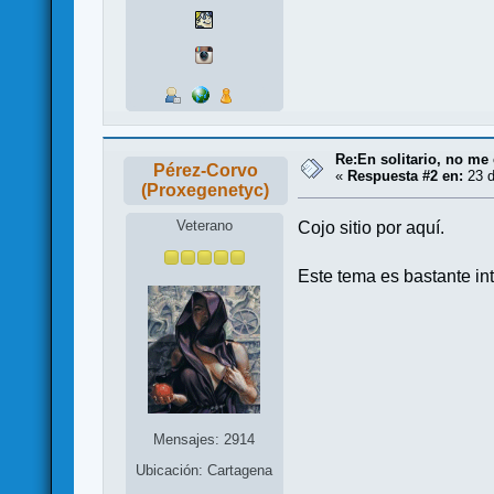
Re:En solitario, no me 
Pérez-Corvo
«
Respuesta #2 en:
23 d
(Proxegenetyc)
Veterano
Cojo sitio por aquí.
Este tema es bastante in
Mensajes: 2914
Ubicación: Cartagena