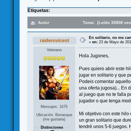
Etiquetas:
Autor
Tema: (Leído 35808 vec
En solitario, no me can
raiderovicent
«
en:
23 de Mayo de 201
Veterano
Hola Jugones,
Pues quiero abrir este h
jugar en solitario y que 
Podeis comentar aquellos
una oferta jugosa)... En
al juego que no te falla 
jugador o que tenga moda
Mensajes: 1675
Mi objetivo con este hilo
Ubicación: Benasque
(me gustaria)
un gran solitario que du
tendré unos 5-6 juegos.
Distinciones