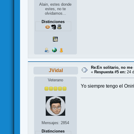
Alain, estes donde
estes, no te
olvidamos...
Distinciones
Re:En solitario, no me 
JVidal
«
Respuesta #5 en:
24 d
Veterano
Yo siempre tengo el Onir
Mensajes: 2854
Distinciones