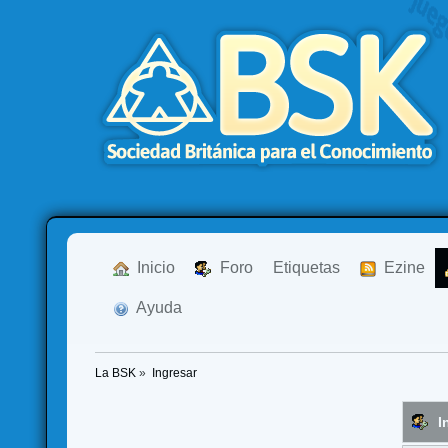
  Inicio
  Foro
Etiquetas
  Ezine
  Ayuda
La BSK
»
Ingresar
I