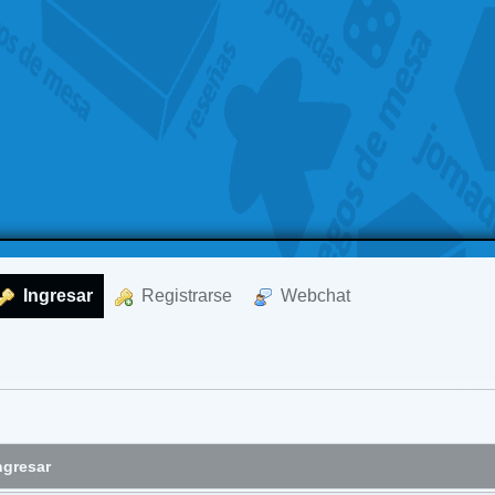
  Ingresar
  Registrarse
  Webchat
ngresar