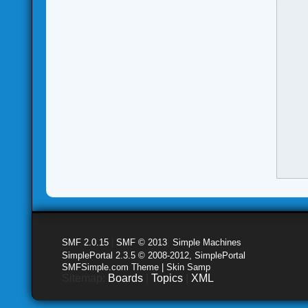
SMF 2.0.15
|
SMF © 2013
,
Simple Machines
SimplePortal 2.3.5 © 2008-2012, SimplePortal
SMFSimple.com Theme | Skin Samp
Sitemap:
Boards
|
Topics
|
XML