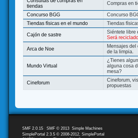
Consultas de compras en
Compras en ti
tiendas
Concurso BGG
Concurso BG
Tiendas físicas en el mundo
Tiendas físic
Siéntete libre
Cajón de sastre
Será reciclad
Mensajes del 
Arca de Noe
de la limpia.
¿Tienes algu
Mundo Virtual
alguna cosa d
mesa?
Cineforum, vis
Cineforum
propuestas
SMF 2.0.15
|
SMF © 2013
,
Simple Machines
SimplePortal 2.3.5 © 2008-2012, SimplePortal