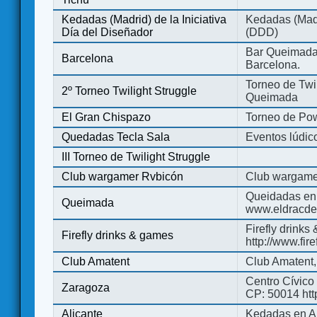
Kedadas (Madrid) de la Iniciativa
Kedadas (Madri
Día del Diseñador
(DDD)
Bar Queimada.
Barcelona
Barcelona.
Torneo de Twil
2º Torneo Twilight Struggle
Queimada
El Gran Chispazo
Torneo de Po
Quedadas Tecla Sala
Eventos lúdico
III Torneo de Twilight Struggle
Club wargamer Rvbicón
Club wargame
Queidadas en
Queimada
www.eldracde
Firefly drinks
Firefly drinks & games
http://www.fir
Club Amatent
Club Amatent,
Centro Cívico 
Zaragoza
CP: 50014 http
Alicante
Kedadas en Al