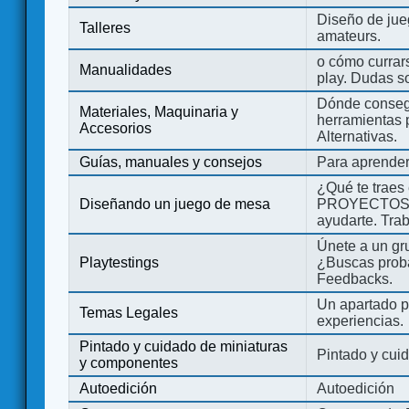
Diseño de jue
Talleres
amateurs.
o cómo currars
Manualidades
play. Dudas so
Dónde consegu
Materiales, Maquinaria y
herramientas 
Accesorios
Alternativas.
Guías, manuales y consejos
Para aprender
¿Qué te traes
Diseñando un juego de mesa
PROYECTOS co
ayudarte. Tra
Únete a un gru
Playtestings
¿Buscas probad
Feedbacks.
Un apartado pa
Temas Legales
experiencias.
Pintado y cuidado de miniaturas
Pintado y cui
y componentes
Autoedición
Autoedición