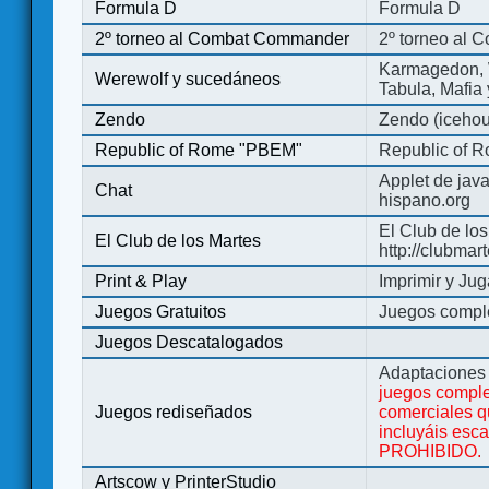
Formula D
Formula D
2º torneo al Combat Commander
2º torneo al
Karmagedon, W
Werewolf y sucedáneos
Tabula, Mafia
Zendo
Zendo (iceho
Republic of Rome "PBEM"
Republic of 
Applet de jav
Chat
hispano.org
El Club de los
El Club de los Martes
http://clubmar
Print & Play
Imprimir y Jug
Juegos Gratuitos
Juegos complet
Juegos Descatalogados
Adaptaciones 
juegos comple
Juegos rediseñados
comerciales q
incluyáis esc
PROHIBIDO.
Artscow y PrinterStudio