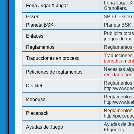
Feria Jugar X
Feria Jugar X Jugar
Granollers.
Essen
SPIEL Essen: 
Planeta BSK
Planeta BSK
Publicita otra
Enlaces
juegos de me
Reglamentos
Reglamentos d
Traducciones
Traducciones en proceso
periódicamen
Necesitas alg
Peticiones de reglamentos
reciclado per
Reglamentos d
Decktet
http://www.de
Reglamentos d
Icehouse
http://www.ic
Reglamentos 
Piecepack
http://piecepa
Ayudas de Jue
Ayudas de Juego
Etiquetas.