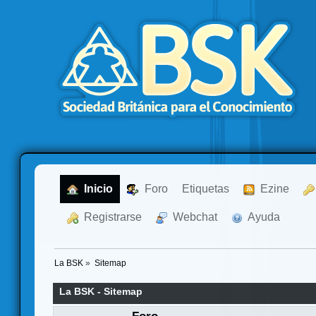
  Inicio
  Foro
Etiquetas
  Ezine
  Registrarse
  Webchat
  Ayuda
La BSK
»
Sitemap
La BSK - Sitemap