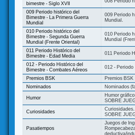
008 Periodo hi
bimestre - Siglo XVII
009 Periodo histórico del
009 Periodo hi
Bimestre - La Primera Guerra
Mundial.
Mundial
010 Periodo histórico del
010 Periodo h
Bimestre - Segunda Guerra
Mundial (Frent
Mundial (Frente Oriental)
011 Periodo Histórico del
011 Periodo H
Bimestre - Edad Media
012 - Periodo Histórico del
012 - Periodo
Bimestre - Combates Aéreos
Premios BSK
Premios BSK
Nominados
Nominados (fa
Humor gráfico
Humor
SOBRE JUEG
Curiosidades.
Curiosidades
SOBRE JUEG
Juegos de Ing
Pasatiempos
Rompecabezas
deductiva/indu