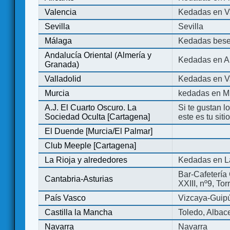
Valencia
Kedadas en V
Sevilla
Sevilla
Málaga
Kedadas bese
Andalucía Oriental (Almería y
Kedadas en An
Granada)
Valladolid
Kedadas en Va
Murcia
kedadas en M
A.J. El Cuarto Oscuro. La
Si te gustan l
Sociedad Oculta [Cartagena]
este es tu sit
El Duende [Murcia/El Palmar]
Club Meeple [Cartagena]
La Rioja y alrededores
Kedadas en L
Bar-Cafetería 
Cantabria-Asturias
XXIII, nº9, To
País Vasco
Vizcaya-Guip
Castilla la Mancha
Toledo, Albac
Navarra
Navarra