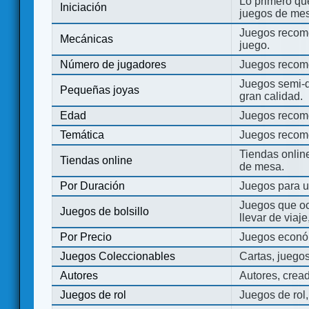
Lo primero que
Iniciación
juegos de mes
Juegos recome
Mecánicas
juego.
Número de jugadores
Juegos recom
Juegos semi-d
Pequeñas joyas
gran calidad.
Edad
Juegos recom
Temática
Juegos recom
Tiendas onli
Tiendas online
de mesa.
Por Duración
Juegos para u
Juegos que o
Juegos de bolsillo
llevar de viaje
Por Precio
Juegos económ
Juegos Coleccionables
Cartas, juego
Autores
Autores, crea
Juegos de rol
Juegos de rol,