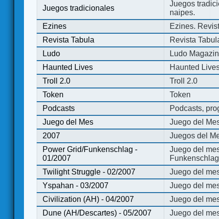
Juegos tradici
Juegos tradicionales
naipes.
Ezines
Ezines. Revist
Revista Tabula
Revista Tabul
Ludo
Ludo Magazi
Haunted Lives
Haunted Live
Troll 2.0
Troll 2.0
Token
Token
Podcasts
Podcasts, pro
Juego del Mes
Juego del Me
2007
Juegos del Me
Power Grid/Funkenschlag -
Juego del mes
01/2007
Funkenschlag 
Twilight Struggle - 02/2007
Juego del mes
Yspahan - 03/2007
Juego del me
Civilization (AH) - 04/2007
Juego del mes 
Dune (AH/Descartes) - 05/2007
Juego del me