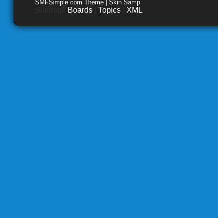
SMFSimple.com Theme | Skin Samp
Sitemap:
Boards
|
Topics
|
XML