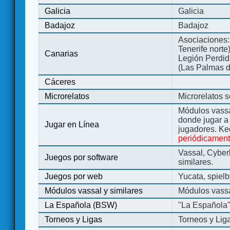
Galicia
Galicia
Badajoz
Badajoz
Asociaciones:
Tenerife norte
Canarias
Legión Perdida
(Las Palmas d
Cáceres
Microrelatos
Microrelatos 
Módulos vassa
donde jugar 
Jugar en Línea
jugadores. Ke
periódicamen
Vassal, Cyber
Juegos por software
similares.
Juegos por web
Yucata, spiel
Módulos vassal y similares
Módulos vassa
La Española (BSW)
"La Española
Torneos y Ligas
Torneos y Lig