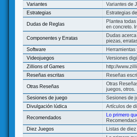
Variantes
Variantes de 
Estrategias
Estrategias d
Plantea todas
Dudas de Reglas
en concreto. 
Dudas acerca 
Componentes y Erratas
piezas, errata
Software
Herramientas 
Videojuegos
Versiones digi
Zillions of Games
http://www.zi
Reseñas escritas
Reseñas escri
Otras Reseñas 
Otras Reseñas
juegos, otros.
Sesiones de juego
Sesiones de 
Divulgación lúdica
Artículos de d
Lo primero qu
Recomendados
Recomendacion
Diez Juegos
Listas de die