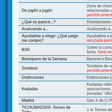
Zona de charl
De jugón a jugón
relacionadas 
periódicamen
¿Qué os parece...?
Disertaciones
Analizando a...
Analizando a..
Ayudadme a elegir: ¿Qué juego
Ayudadme a e
me compro?
reciclado per
Sobre la comu
BSK
fama.
Será re
Besequero de la Semana
Baronet o Be
Sondeos de o
Sondeos
periódicament
Distinciones
Distinciones 
Kedadas infor
Kedadas
asociaciones, 
jornadas "ofic
Madrid
Gen X de C/ P
TICHUMAD2K8 -Torneo de
1 er Torneo de
Tichu