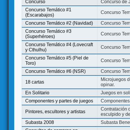
Concurso
Concurso de 
Concurso Temático #1
Concurso Temá
(Escarabajos)
Concurso Temático #2 (Navidad)
Concurso Tem
Concurso Temático #3
Concurso Tem
(Superhéroes)
Concurso Temático #4 (Lovecraft
Concurso Temá
y Cthulhu)
Concurso Temático #5 (Piel de
Concurso Temá
Toro)
Concurso Temático #6 (NSR)
Concurso Tem
Microjuegos d
18 cartas
opinar.
En Solitario
Juegos en soli
Componentes y partes de juegos
Componentes 
Contratación d
Pintores, escultores y artistas
esculpido y d
Subasta 2008
Subasta Bene