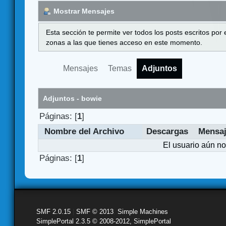
Mostrar Mensajes
Esta sección te permite ver todos los posts escritos por
zonas a las que tienes acceso en este momento.
Mensajes
Temas
Adjuntos
Adjuntos - bowie
Páginas: [
1
]
Nombre del Archivo
Descargas
Mensa
El usuario aún no
Páginas: [
1
]
SMF 2.0.15
|
SMF © 2013
,
Simple Machines
SimplePortal 2.3.5 © 2008-2012, SimplePortal