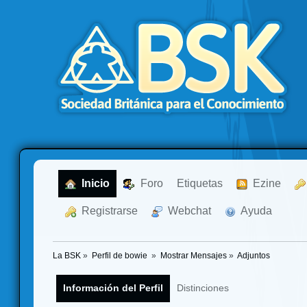
  Inicio
  Foro
Etiquetas
  Ezine
  Registrarse
  Webchat
  Ayuda
La BSK
»
Perfil de bowie 
»
Mostrar Mensajes
»
Adjuntos
Información del Perfil
Distinciones