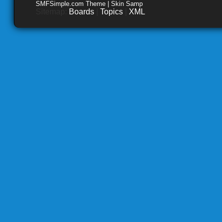
SMFSimple.com Theme | Skin Samp
Sitemap:
Boards
|
Topics
|
XML